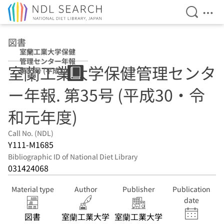
Open Se
Ope
Jump to main content
図書
室蘭工業大学保健
管理センター年報
室蘭工業大学保健管理センタ
第35号 (平成30・
令和元年度)
ー年報. 第35号 (平成30・令
和元年度)
Call No. (NDL)
Y111-M1685
Bibliographic ID of National Diet Library
031424068
Material type
Author
Publisher
Publication
date
図書
室蘭工業大学
室蘭工業大学