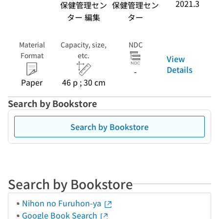
2021.3
保健管理セン
保健管理セン
ター 編集
ター
Material
Capacity, size,
NDC
Format
etc.
View
Details
-
Paper
46 p ; 30 cm
Search by Bookstore
Search by Bookstore
Search by Bookstore
Nihon no Furuhon-ya
Google Book Search