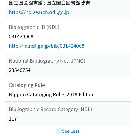
国立国会図書館 : 国立国会図書館蔵書
https://ndlsearch.ndl.go.jp
Bibliographic ID (NDL)
031424068
http://id.ndl.go.jp/bib/031424068
National Bibliography No. (JPNO)
23540754
Cataloging Rule
Nippon Cataloging Rules 2018 Edition
Bibliographic Record Category (NDL)
117
See Less