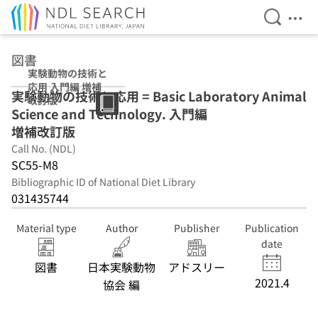
Open Se
Ope
Jump to main content
図書
実験動物の技術と
応用 入門編 増補
実験動物の技術と応用 = Basic Laboratory Animal
改訂版
Science and Technology. 入門編
増補改訂版
Call No. (NDL)
SC55-M8
Bibliographic ID of National Diet Library
031435744
Material type
Author
Publisher
Publication
date
図書
日本実験動物
アドスリー
2021.4
協会 編