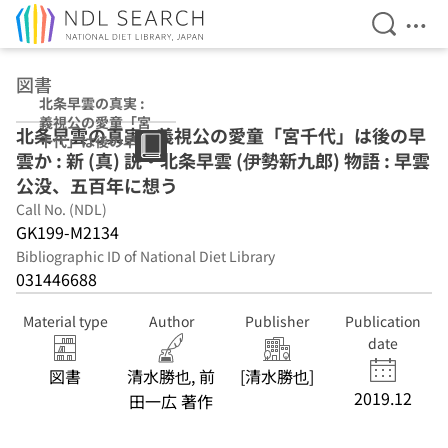
Open Se
Ope
Jump to main content
図書
北条早雲の真実 :
義視公の愛童「宮
北条早雲の真実 : 義視公の愛童「宮千代」は後の早
千代」は後の早雲
雲か : 新 (真) 説・北条早雲 (伊勢新九郎) 物語 : 早雲
か : 新 (真) 説・北
条早雲 (伊勢新九
公没、五百年に想う
郎) 物語 : 早雲公
Call No. (NDL)
没、五百年に想う
GK199-M2134
Bibliographic ID of National Diet Library
031446688
Material type
Author
Publisher
Publication
date
図書
清水勝也, 前
[清水勝也]
2019.12
田一広 著作