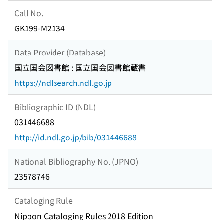
Call No.
GK199-M2134
Data Provider (Database)
国立国会図書館 : 国立国会図書館蔵書
https://ndlsearch.ndl.go.jp
Bibliographic ID (NDL)
031446688
http://id.ndl.go.jp/bib/031446688
National Bibliography No. (JPNO)
23578746
Cataloging Rule
Nippon Cataloging Rules 2018 Edition