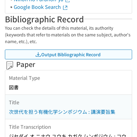
Google Book Search
Bibliographic Record
You can check the details of this material, its authority
(keywords that refer to materials on the same subject, author's
name, etc.), etc.
Output Bibliographic Record
Paper
Material Type
図書
Title
次世代を担う有機化学シンポジウム : 講演要旨集
Title Transcription
ジセダイ オ ニナウ ユウキ カガク シンポジウム : コウ