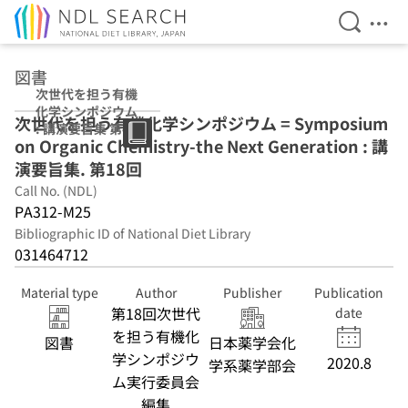
Open Se
Ope
Jump to main content
図書
次世代を担う有機
化学シンポジウム
次世代を担う有機化学シンポジウム = Symposium
: 講演要旨集 第18
on Organic Chemistry-the Next Generation : 講
回
演要旨集. 第18回
Call No. (NDL)
PA312-M25
Bibliographic ID of National Diet Library
031464712
Material type
Author
Publisher
Publication
第18回次世代
date
を担う有機化
図書
日本薬学会化
学シンポジウ
2020.8
学系薬学部会
ム実行委員会
編集