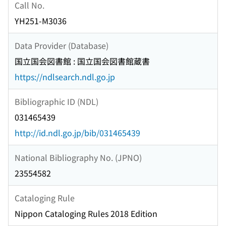
Call No.
YH251-M3036
Data Provider (Database)
国立国会図書館 : 国立国会図書館蔵書
https://ndlsearch.ndl.go.jp
Bibliographic ID (NDL)
031465439
http://id.ndl.go.jp/bib/031465439
National Bibliography No. (JPNO)
23554582
Cataloging Rule
Nippon Cataloging Rules 2018 Edition