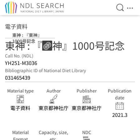
Open Se
Ope
Jump to main content
電子資料
東神 : 『東神』
1000号記念
東神 : 『東神』1000号記念
Call No. (NDL)
YH251-M3036
Bibliographic ID of National Diet Library
031465439
Material type
Author
Publisher
Publication
date
電子資料
東京都神社庁
東京都神社庁
2021.3
Material
Capacity, size,
NDC
Format
etc.