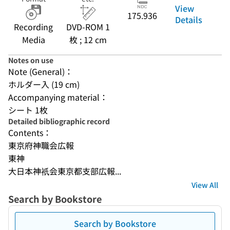
View
175.936
Details
Recording
DVD-ROM 1
Media
枚 ; 12 cm
Notes on use
Note (General)：
ホルダー入 (19 cm)
Accompanying material：
シート 1枚
Detailed bibliographic record
Contents：
東京府神職会広報
東神
大日本神祇会東京都支部広報...
View All
Search by Bookstore
Search by Bookstore