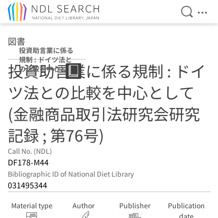
Open Se
Ope
Jump to main content
図書
投資助言業に係る
規制 : ドイツ法と
投資助言業に係る規制 : ドイ
の比較を中心とし
て (金融商品取引
ツ法との比較を中心として
法研究会研究記録
; 第76号)
(金融商品取引法研究会研究
記録 ; 第76号)
Call No. (NDL)
DF178-M44
Bibliographic ID of National Diet Library
031495344
Material type
Author
Publisher
Publication
date