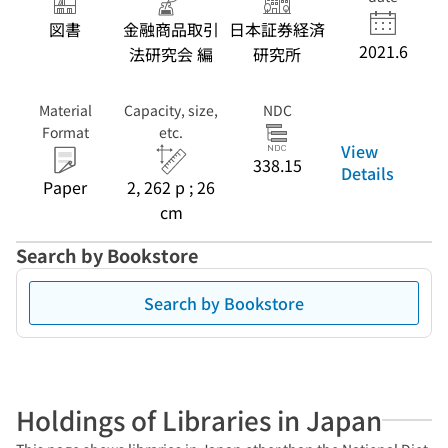
図書
金融商品取引
日本証券経済
2021.6
法研究会 編
研究所
Material
Capacity, size,
NDC
Format
etc.
View
338.15
Details
Paper
2, 262 p ; 26
cm
Search by Bookstore
Search by Bookstore
Holdings of Libraries in Japan