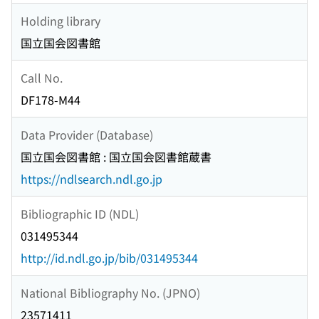
Holding library
国立国会図書館
Call No.
DF178-M44
Data Provider (Database)
国立国会図書館 : 国立国会図書館蔵書
https://ndlsearch.ndl.go.jp
Bibliographic ID (NDL)
031495344
http://id.ndl.go.jp/bib/031495344
National Bibliography No. (JPNO)
23571411