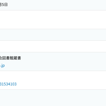
月5日
国会図書館蔵書
.jp
/031534103