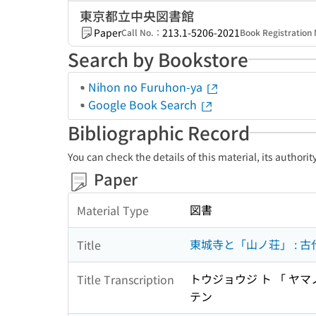
東京都立中央図書館
Paper
213.1-5206-2021
Call No.：
Book Registratio
Search by Bookstore
Nihon no Furuhon-ya
Google Book Search
Bibliographic Record
You can check the details of this material, its authori
Paper
図書
Material Type
東城寺と「山ノ荘」 : 
Title
トウジョウジ ト 「 ヤマノ
Title Transcription
テン