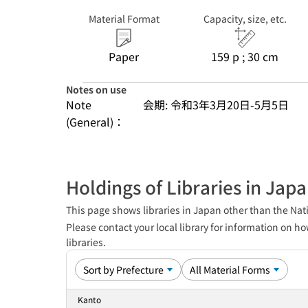
Material Format
Capacity, size, etc.
Paper
159 p ; 30 cm
Notes on use
Note
会期: 令和3年3月20日-5月5日
(General)：
Holdings of Libraries in Jap
This page shows libraries in Japan other than the Nati
Please contact your local library for information on ho
libraries.
Kanto