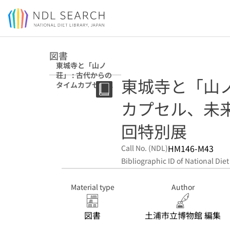
Jump to main content
図書
東城寺と「山ノ
荘」 : 古代からの
東城寺と「山ノ
タイムカプセル、
未来へ : 土浦市立
カプセル、未来
博物館第42回特別
展
回特別展
HM146-M43
Call No. (NDL)
Bibliographic ID of National Diet
Material type
Author
図書
土浦市立博物館 編集