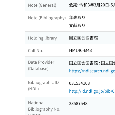
会期: 令和3年3月20日-5
Note (General)
年表あり
Note (Bibliography)
文献あり
国立国会図書館
Holding library
HM146-M43
Call No.
Data Provider
国立国会図書館 : 国立
(Database)
https://ndlsearch.ndl.go
Bibliographic ID
031534103
(NDL)
http://id.ndl.go.jp/bib
National
23587548
Bibliography No.