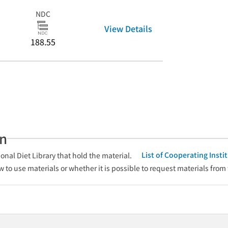
NDC
View Details
188.55
an
List of Cooperating Inst
onal Diet Library that hold the material.
w to use materials or whether it is possible to request materials from