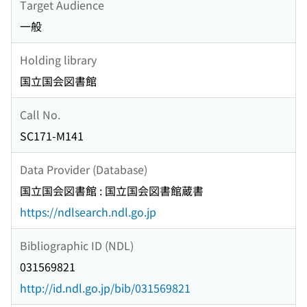
Target Audience
一般
Holding library
国立国会図書館
Call No.
SC171-M141
Data Provider (Database)
国立国会図書館 : 国立国会図書館蔵書
https://ndlsearch.ndl.go.jp
Bibliographic ID (NDL)
031569821
http://id.ndl.go.jp/bib/031569821