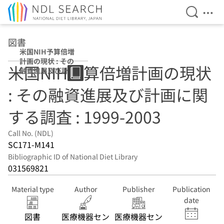
Open Se
Ope
Jump to main content
図書
米国NIH予算倍増
計画の現状 : その
米国NIH予算倍増計画の現状
融資進展及び計画
に関する調査 :
: その融資進展及び計画に関
1999-2003
する調査 : 1999-2003
Call No. (NDL)
SC171-M141
Bibliographic ID of National Diet Library
031569821
Material type
Author
Publisher
Publication
date
図書
医療機器セン
医療機器セン