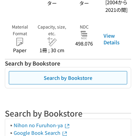
[2004から
ター
ター
2021の間]
Material
Capacity, size,
NDC
Format
etc.
View
Details
498.076
Paper
1冊 ; 30 cm
Search by Bookstore
Search by Bookstore
Search by Bookstore
Nihon no Furuhon-ya
Google Book Search