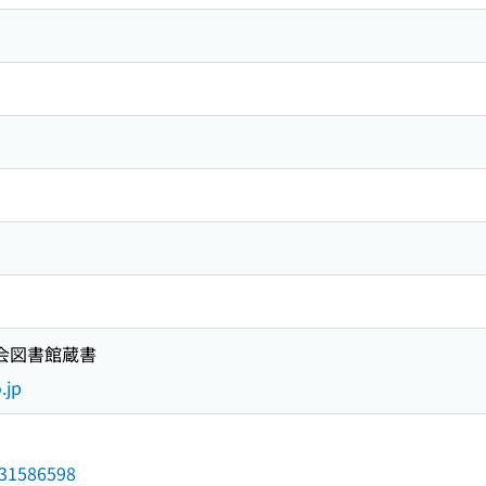
国会図書館蔵書
.jp
/031586598