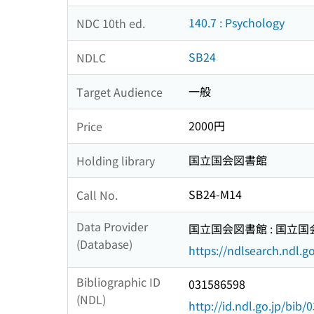
140.7 : Psychology
NDC 10th ed.
SB24
NDLC
一般
Target Audience
2000円
Price
国立国会図書館
Holding library
SB24-M14
Call No.
Data Provider
国立国会図書館 : 国立
(Database)
https://ndlsearch.ndl.go
Bibliographic ID
031586598
(NDL)
http://id.ndl.go.jp/bib