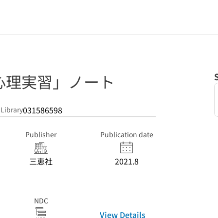
心理実習」ノート
031586598
 Library
Publisher
Publication date
三恵社
2021.8
NDC
View Details