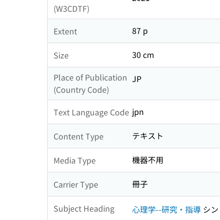
(W3CDTF)
87 p
Extent
30 cm
Size
Place of Publication
JP
(Country Code)
jpn
Text Language Code
テキスト
Content Type
機器不用
Media Type
冊子
Carrier Type
Subject Heading
心理学--研究・指導
シン