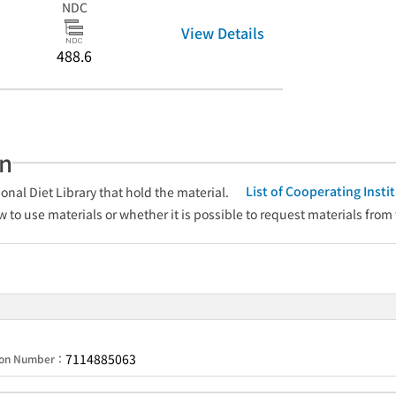
NDC
View Details
488.6
an
List of Cooperating Inst
onal Diet Library that hold the material.
w to use materials or whether it is possible to request materials from
7114885063
tion Number：