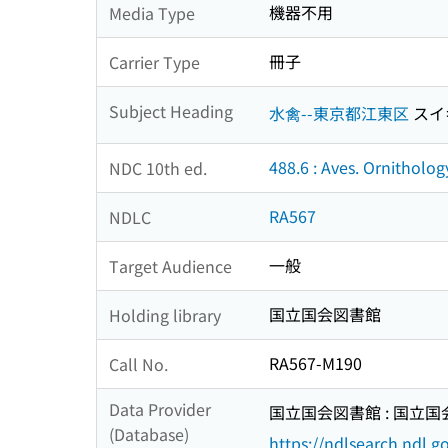
機器不用
Media Type
冊子
Carrier Type
Subject Heading
水禽--東京都江東区
スイ
488.6 : Aves. Ornitholog
NDC 10th ed.
RA567
NDLC
一般
Target Audience
国立国会図書館
Holding library
RA567-M190
Call No.
Data Provider
国立国会図書館 : 国立
(Database)
https://ndlsearch.ndl.go