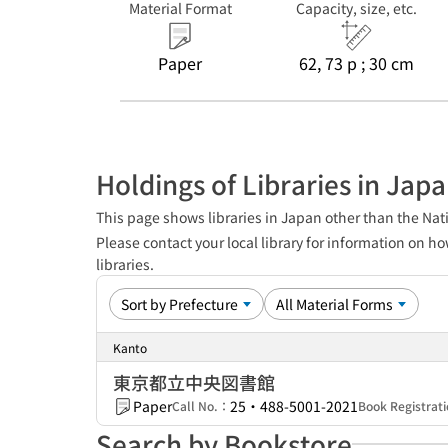
Material Format
Capacity, size, etc.
Paper
62, 73 p ; 30 cm
Holdings of Libraries in Jap
This page shows libraries in Japan other than the Nati
Please contact your local library for information on ho
libraries.
Kanto
東京都立中央図書館
Paper
25・488-5001-2021
Call No.：
Book Registra
Search by Bookstore