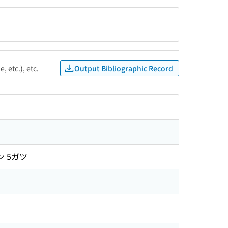
Output Bibliographic Record
, etc.), etc.
ン 5ガツ