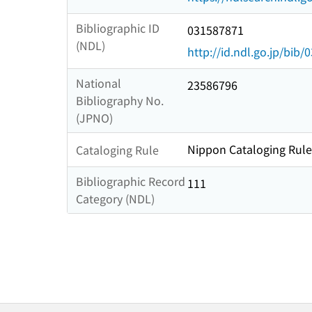
Bibliographic ID
031587871
(NDL)
http://id.ndl.go.jp/bib
National
23586796
Bibliography No.
(JPNO)
Nippon Cataloging Rule
Cataloging Rule
Bibliographic Record
111
Category (NDL)