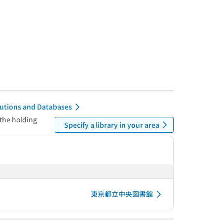
itutions and Databases
 the holding
Specify a library in your area
東京都立中央図書館