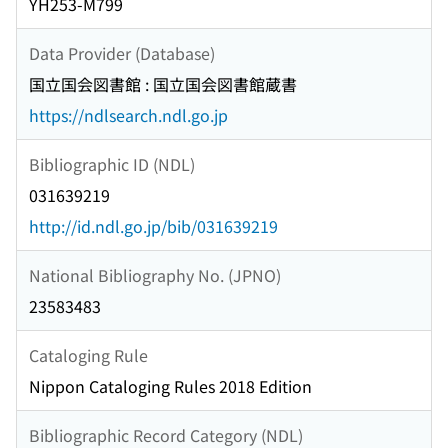
YH253-M799
Data Provider (Database)
国立国会図書館 : 国立国会図書館蔵書
https://ndlsearch.ndl.go.jp
Bibliographic ID (NDL)
031639219
http://id.ndl.go.jp/bib/031639219
National Bibliography No. (JPNO)
23583483
Cataloging Rule
Nippon Cataloging Rules 2018 Edition
Bibliographic Record Category (NDL)