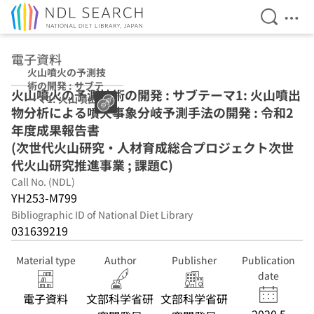
Open Se
Ope
Jump to main content
電子資料
火山噴火の予測技
術の開発 : サブテ
火山噴火の予測技術の開発 : サブテーマ1: 火山噴出
ーマ1: 火山噴出物
物分析による噴火事象分岐予測手法の開発 : 令和2
分析による噴火事
象分岐予測手法の
年度成果報告書
開発 : 令和2年度
(次世代火山研究・人材育成総合プロジェクト次世
成果報告書 (次世
代火山研究推進事業 ; 課題C)
代火山研究・人材
育成総合プロジェ
Call No. (NDL)
クト次世代火山研
YH253-M799
究推進事業 ; 課題
Bibliographic ID of National Diet Library
C)
031639219
Material type
Author
Publisher
Publication
date
電子資料
文部科学省研
文部科学省研