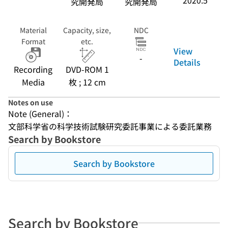
2020.5
究開発局
究開発局
Material
Capacity, size,
NDC
Format
etc.
View
-
Details
Recording
DVD-ROM 1
Media
枚 ; 12 cm
Notes on use
Note (General)：
文部科学省の科学技術試験研究委託事業による委託業務
Search by Bookstore
Search by Bookstore
Search by Bookstore