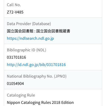
Call No.
Z72-V485
Data Provider (Database)
国立国会図書館 : 国立国会図書館蔵書
https://ndlsearch.ndl.go.jp
Bibliographic ID (NDL)
031701816
http://id.ndl.go.jp/bib/031701816
National Bibliography No. (JPNO)
01054904
Cataloging Rule
Nippon Cataloging Rules 2018 Edition