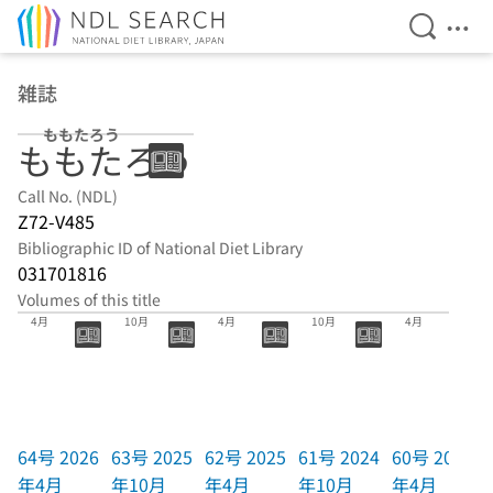
Open Se
Ope
Jump to main content
雑誌
ももたろう
ももたろう
Call No. (NDL)
Z72-V485
Bibliographic ID of National Diet Library
031701816
Volumes of this title
64号 2026年
63号 2025年
62号 2025年
61号 2024年
60号 2024年
4月
10月
4月
10月
4月
64号 2026
63号 2025
62号 2025
61号 2024
60号 2024
年4月
年10月
年4月
年10月
年4月