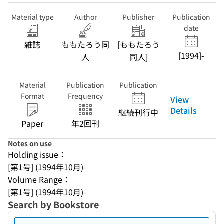
Material type
Author
Publisher
Publication
date
雑誌
ももたろう同
[ももたろう
[1994]-
人
同人]
Material
Publication
Publication
Format
Frequency
View
Details
継続刊行中
Paper
年2回刊
Notes on use
Holding issue：
[第1号] (1994年10月)-
Volume Range：
[第1号] (1994年10月)-
Search by Bookstore