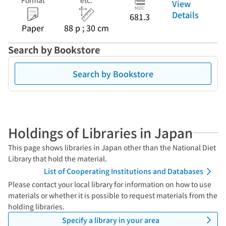
Format
etc.
View
Details
681.3
Paper
88 p ; 30 cm
Search by Bookstore
Search by Bookstore
Holdings of Libraries in Japan
This page shows libraries in Japan other than the National Diet
Library that hold the material.
List of Cooperating Institutions and Databases
Please contact your local library for information on how to use
materials or whether it is possible to request materials from the
holding libraries.
Specify a library in your area