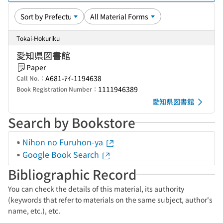
Tokai-Hokuriku
愛知県図書館
Paper
A681-ｱｲ-1194638
Call No.：
1111946389
Book Registration Number：
愛知県図書館
Search by Bookstore
Nihon no Furuhon-ya
Google Book Search
Bibliographic Record
You can check the details of this material, its authority
(keywords that refer to materials on the same subject, author's
name, etc.), etc.