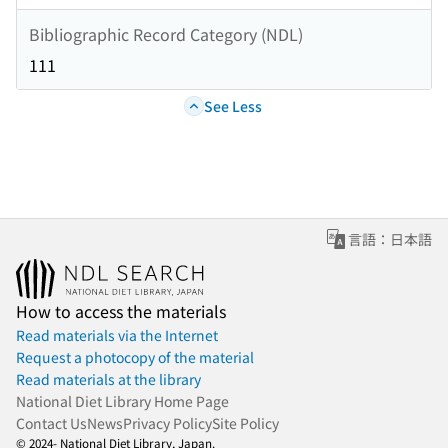
Bibliographic Record Category (NDL)
111
See Less
言語：日本語
How to access the materials
Read materials via the Internet
Request a photocopy of the material
Read materials at the library
National Diet Library Home Page
Contact Us
News
Privacy Policy
Site Policy
© 2024- National Diet Library, Japan.