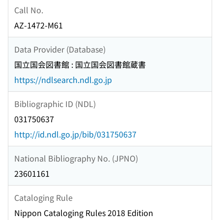
Call No.
AZ-1472-M61
Data Provider (Database)
国立国会図書館 : 国立国会図書館蔵書
https://ndlsearch.ndl.go.jp
Bibliographic ID (NDL)
031750637
http://id.ndl.go.jp/bib/031750637
National Bibliography No. (JPNO)
23601161
Cataloging Rule
Nippon Cataloging Rules 2018 Edition