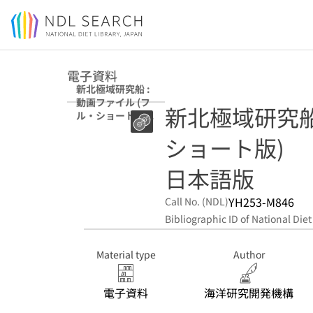
Jump to main content
電子資料
新北極域研究船 :
動画ファイル (フ
新北極域研究船 
ル・ショート版)
日本語版
ショート版)
日本語版
YH253-M846
Call No. (NDL)
Bibliographic ID of National Diet
Material type
Author
電子資料
海洋研究開発機構