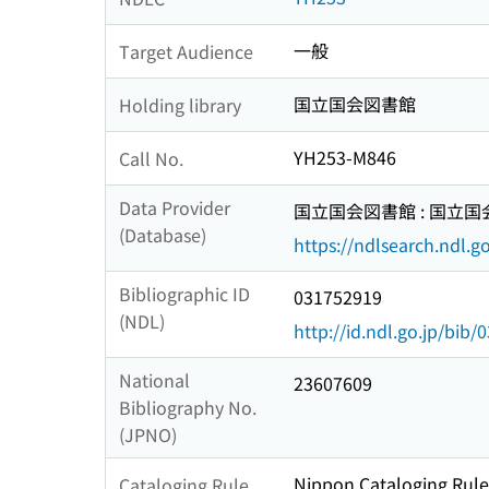
一般
Target Audience
国立国会図書館
Holding library
YH253-M846
Call No.
Data Provider
国立国会図書館 : 国立
(Database)
https://ndlsearch.ndl.go
Bibliographic ID
031752919
(NDL)
http://id.ndl.go.jp/bib
National
23607609
Bibliography No.
(JPNO)
Nippon Cataloging Rule
Cataloging Rule