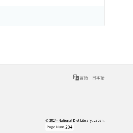
言語：日本語
© 2024- National Diet Library, Japan.
204
Page Num.