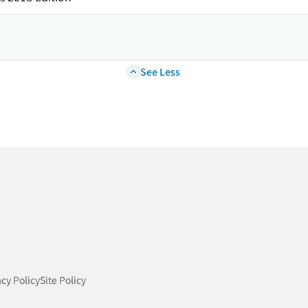
See Less
acy Policy
Site Policy