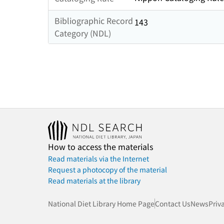
Bibliographic Record
143
Category (NDL)
How to access the materials
Read materials via the Internet
Request a photocopy of the material
Read materials at the library
National Diet Library Home Page
Contact Us
News
Priv