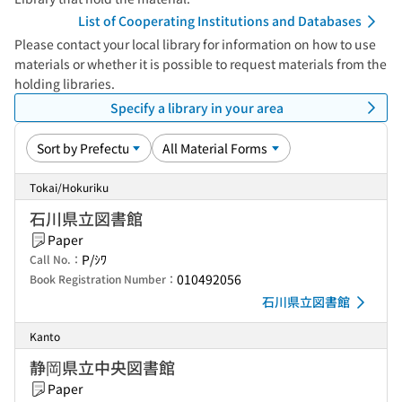
List of Cooperating Institutions and Databases
Please contact your local library for information on how to use
materials or whether it is possible to request materials from the
holding libraries.
Specify a library in your area
Tokai/Hokuriku
石川県立図書館
Paper
P/ｼﾜ
Call No.：
010492056
Book Registration Number：
石川県立図書館
Kanto
静岡県立中央図書館
Paper