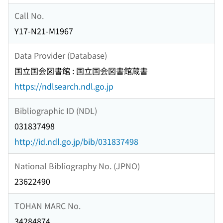
Call No.
Y17-N21-M1967
Data Provider (Database)
国立国会図書館 : 国立国会図書館蔵書
https://ndlsearch.ndl.go.jp
Bibliographic ID (NDL)
031837498
http://id.ndl.go.jp/bib/031837498
National Bibliography No. (JPNO)
23622490
TOHAN MARC No.
34284874