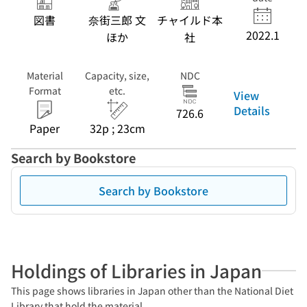
図書
奈街三郎 文
チャイルド本
2022.1
ほか
社
Material
Capacity, size,
NDC
Format
etc.
View
Details
726.6
Paper
32p ; 23cm
Search by Bookstore
Search by Bookstore
Holdings of Libraries in Japan
This page shows libraries in Japan other than the National Diet
Library that hold the material.