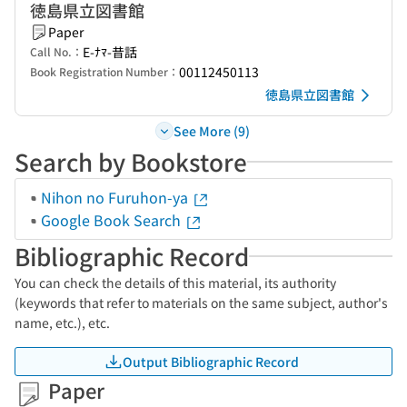
徳島県立図書館
Paper
E-ﾅﾏ-昔話
Call No.：
00112450113
Book Registration Number：
徳島県立図書館
See More (9)
Search by Bookstore
Nihon no Furuhon-ya
Google Book Search
Bibliographic Record
You can check the details of this material, its authority
(keywords that refer to materials on the same subject, author's
name, etc.), etc.
Output Bibliographic Record
Paper