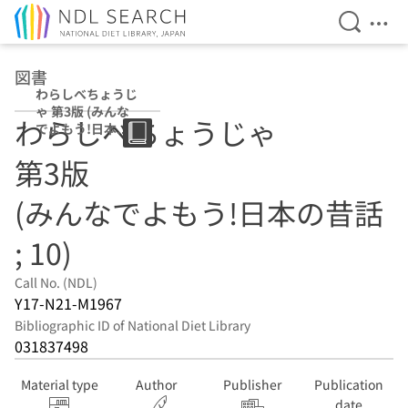
Open Se
Ope
Jump to main content
図書
わらしべちょうじ
ゃ 第3版 (みんな
わらしべちょうじゃ
でよもう!日本の
昔話 ; 10)
第3版
(みんなでよもう!日本の昔話
; 10)
Call No. (NDL)
Y17-N21-M1967
Bibliographic ID of National Diet Library
031837498
Material type
Author
Publisher
Publication
date