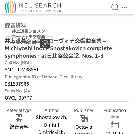
Open Se
Ope
Jump to main content
録音資料
井上道義ショスタ
コーヴィチ交響曲
井上道義ショスタコーヴィチ交響曲全集 =
全集 : at日比谷公
Michiyoshi Inoue Shostakovich complete
会堂 Nos. 1-8
symphonies : at日比谷公会堂. Nos. 1-8
Call No. (NDL)
YMC11-M38861
Bibliographic ID of National Diet Library
031897966
Sales No. (AV)
OVCL-00777
Material type
Author
Publisher
Publication
Shostakovich,
date
Dmitriĭ
録音資料
Octavia
Dmitrievich,
2021.12