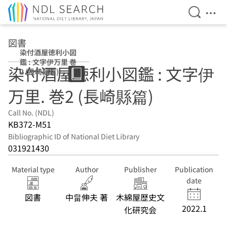
Open Se
Ope
Jump to main content
図書
染付酒屋徳利小図
鑑 : 文字伊万里 巻
染付酒屋徳利小図鑑 : 文字伊
2 (長崎縣篇)
万里. 巻2 (長崎縣篇)
Call No. (NDL)
KB372-M51
Bibliographic ID of National Diet Library
031921430
Material type
Author
Publisher
Publication
date
図書
中畠伸夫 著
木綿屋歴史文
2022.1
化研究会