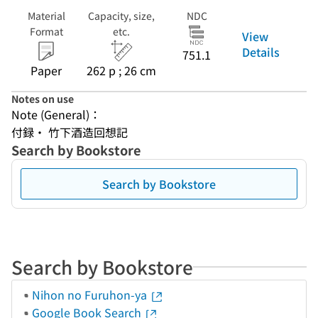
Material
Capacity, size,
NDC
Format
etc.
View
Details
751.1
Paper
262 p ; 26 cm
Notes on use
Note (General)：
付録・ 竹下酒造回想記
Search by Bookstore
Search by Bookstore
Search by Bookstore
Nihon no Furuhon-ya
Google Book Search