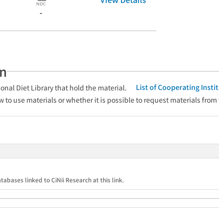
-
an
List of Cooperating Inst
onal Diet Library that hold the material.
w to use materials or whether it is possible to request materials from
tabases linked to CiNii Research at this link.