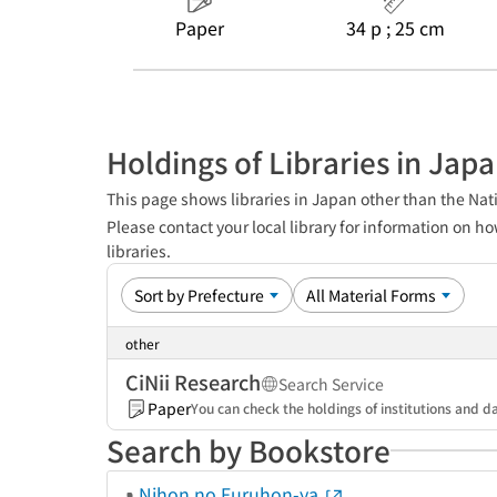
Paper
34 p ; 25 cm
Holdings of Libraries in Jap
This page shows libraries in Japan other than the Nati
Please contact your local library for information on ho
libraries.
other
CiNii Research
Search Service
Paper
You can check the holdings of institutions and da
Search by Bookstore
Nihon no Furuhon-ya