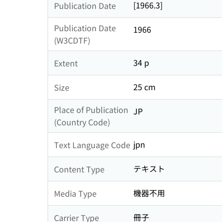
[1966.3]
Publication Date
Publication Date
1966
(W3CDTF)
34 p
Extent
25 cm
Size
Place of Publication
JP
(Country Code)
jpn
Text Language Code
テキスト
Content Type
機器不用
Media Type
冊子
Carrier Type