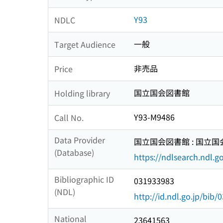
Y93
NDLC
一般
Target Audience
非売品
Price
国立国会図書館
Holding library
Y93-M9486
Call No.
Data Provider
国立国会図書館 : 国立
(Database)
https://ndlsearch.ndl.go
Bibliographic ID
031933983
(NDL)
http://id.ndl.go.jp/bib
National
23641563