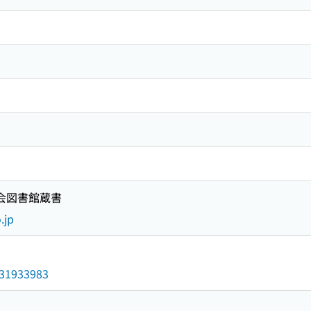
国会図書館蔵書
.jp
/031933983