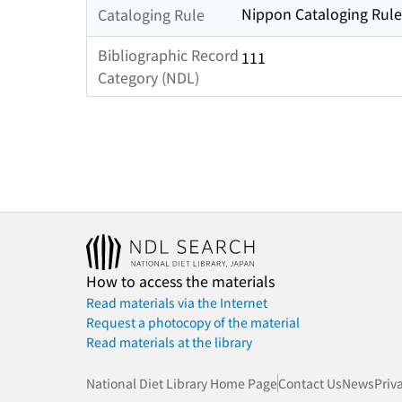
Nippon Cataloging Rule
Cataloging Rule
Bibliographic Record
111
Category (NDL)
How to access the materials
Read materials via the Internet
Request a photocopy of the material
Read materials at the library
National Diet Library Home Page
Contact Us
News
Priv