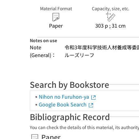
Material Format
Capacity, size, etc.
Paper
303 p ; 31 cm
Notes on use
Note
令和3年度科学技術人材養成等委
(General)：
ルーズリーフ
Search by Bookstore
Nihon no Furuhon-ya
Google Book Search
Bibliographic Record
You can check the details of this material, its authori
Paper