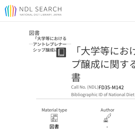
Jump to main content
図書
「大学等における
アントレプレナー
「大学等にお
シップ醸成に関す
る調査分析業務」
プ醸成に関す
調査報告書
書
FD35-M142
Call No. (NDL)
Bibliographic ID of National Diet
Material type
Author
図書
-