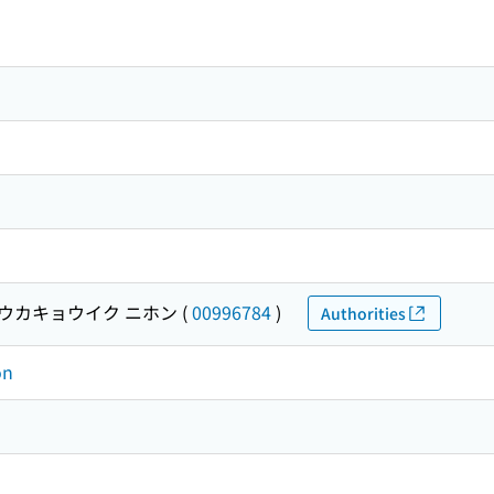
ウカキョウイク ニホン
(
00996784
)
Authorities
on