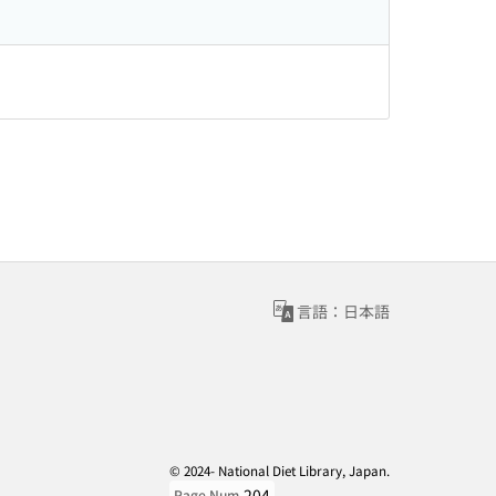
言語：日本語
© 2024- National Diet Library, Japan.
204
Page Num.