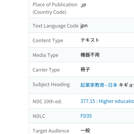
Place of Publication
JP
(Country Code)
jpn
Text Language Code
テキスト
Content Type
機器不用
Media Type
冊子
Carrier Type
Subject Heading
起業家教育--日本
キギョ
377.15 : Higher educati
NDC 10th ed.
FD35
NDLC
一般
Target Audience