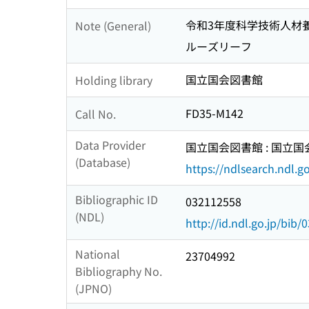
令和3年度科学技術人材
Note (General)
ルーズリーフ
国立国会図書館
Holding library
FD35-M142
Call No.
Data Provider
国立国会図書館 : 国立
(Database)
https://ndlsearch.ndl.go
Bibliographic ID
032112558
(NDL)
http://id.ndl.go.jp/bib
National
23704992
Bibliography No.
(JPNO)