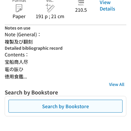
Format
etc.
View
Details
210.5
Paper
191 p ; 21 cm
Notes on use
Note (General)：
複製及び翻刻
Detailed bibliographic record
Contents：
宝船商人尽
竈の賑ひ
徳用食鑑...
View All
Search by Bookstore
Search by Bookstore