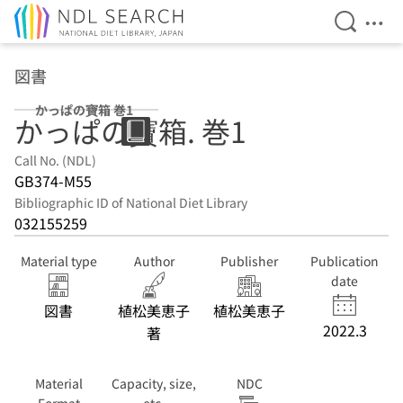
Open Se
Ope
Jump to main content
図書
かっぱの寶箱 巻1
かっぱの寶箱. 巻1
Call No. (NDL)
GB374-M55
Bibliographic ID of National Diet Library
032155259
Material type
Author
Publisher
Publication
date
図書
植松美恵子
植松美恵子
2022.3
著
Material
Capacity, size,
NDC