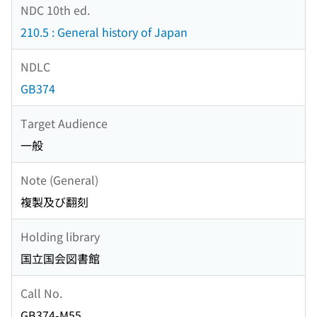
NDC 10th ed.
210.5 : General history of Japan
NDLC
GB374
Target Audience
一般
Note (General)
複製及び翻刻
Holding library
国立国会図書館
Call No.
GB374-M55