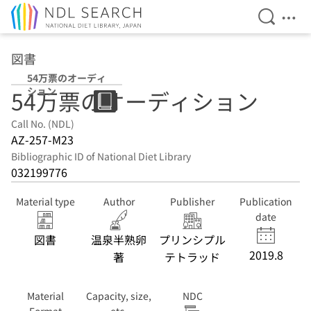
Open Se
Ope
Jump to main content
図書
54万票のオーディ
ション
54万票のオーディション
Call No. (NDL)
AZ-257-M23
Bibliographic ID of National Diet Library
032199776
Material type
Author
Publisher
Publication
date
図書
温泉半熟卵
プリンシプル
2019.8
著
テトラッド
Material
Capacity, size,
NDC