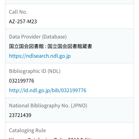
Call No.
AZ-257-M23
Data Provider (Database)
国立国会図書館 : 国立国会図書館蔵書
https://ndlsearch.ndl.go.jp
Bibliographic ID (NDL)
032199776
http://id.ndl.go.jp/bib/032199776
National Bibliography No. (JPNO)
23721439
Cataloging Rule