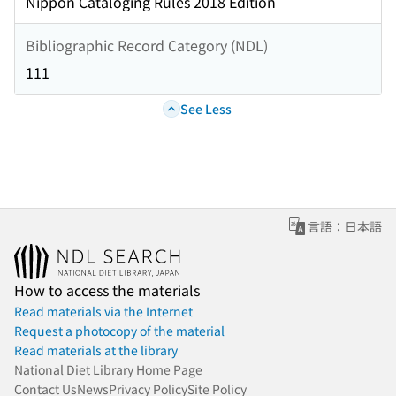
Nippon Cataloging Rules 2018 Edition
Bibliographic Record Category (NDL)
111
See Less
言語：日本語
How to access the materials
Read materials via the Internet
Request a photocopy of the material
Read materials at the library
National Diet Library Home Page
Contact Us
News
Privacy Policy
Site Policy