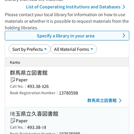
List of Cooperating Institutions and Databases
Please contact your local library for information on how to use
materials or whether it is possible to request materials from the
holding libraries.
Specify a library in your area
Kanto
群馬県立図書館
Paper
493.38-ﾈ26
Call No.：
13780598
Book Registration Number：
群馬県立図書館
埼玉県立久喜図書館
Paper
493.38-ｼｵ
Call No.：
103535985
Book Registration Number：