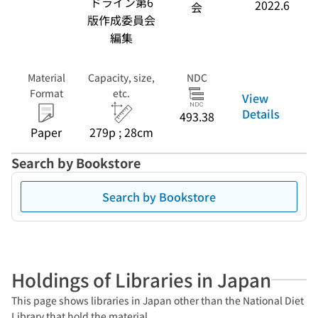
ドライン第6
2022.6
会
版作成委員会
編集
Material
Capacity, size,
NDC
Format
etc.
View
Details
493.38
Paper
279p ; 28cm
Search by Bookstore
Search by Bookstore
Holdings of Libraries in Japan
This page shows libraries in Japan other than the National Diet
Library that hold the material.