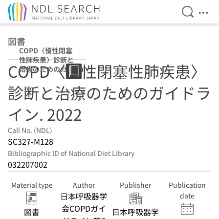
Open Se
Ope
Jump to main content
図書
COPD〈慢性閉塞
性肺疾患〉診断と
COPD〈慢性閉塞性肺疾患〉
治療のためのガイ
ドライン 2022
診断と治療のためのガイドラ
イン. 2022
Call No. (NDL)
SC327-M128
Bibliographic ID of National Diet Library
032207002
Material type
Author
Publisher
Publication
日本呼吸器学
date
会COPDガイ
図書
日本呼吸器学