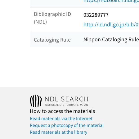
Bibliographic ID
032289777
(NDL)
http://id.ndl.go.jp/bib
Nippon Cataloging Rule
Cataloging Rule
How to access the materials
Read materials via the Internet
Request a photocopy of the material
Read materials at the library