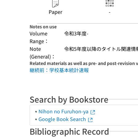
Paper
-
Notes on use
Volume
令和3年度-
Range：
Note
令和5年度以降のタイトル関連情報
(General)：
Related materials as well as pre- and post-revision 
継続前：学校基本統計速報
Search by Bookstore
Nihon no Furuhon-ya
Google Book Search
Bibliographic Record