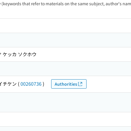
ty (keywords that refer to materials on the same subject, author's name
サ ケッカ ソクホウ
イチケン
(
00260736
)
Authorities