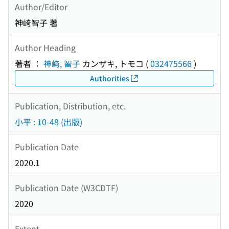
Author/Editor
神﨑智子 著
Author Heading
著者 ：
神﨑, 智子
カンザキ, トモコ
(
032475566
)
Authorities
Publication, Distribution, etc.
小平 : 10-48 (出版)
Publication Date
2020.1
Publication Date (W3CDTF)
2020
Extent