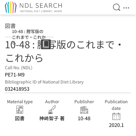
Open Se
Ope
Jump to main content
図書
10-48 : 謄写版の
これまで・これか
10-48 : 謄写版のこれまで・
ら
これから
Call No. (NDL)
PE71-M9
Bibliographic ID of National Diet Library
032418953
Material type
Author
Publisher
Publication
date
図書
神﨑智子 著
10-48
2020.1