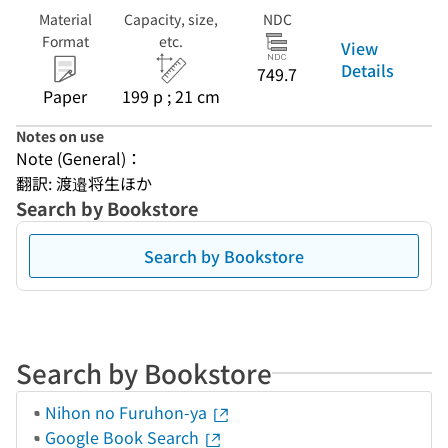
Material
Capacity, size,
NDC
Format
etc.
View
Details
749.7
Paper
199 p ; 21 cm
Notes on use
Note (General)：
翻訳: 渡邉将生ほか
Search by Bookstore
Search by Bookstore
Search by Bookstore
Nihon no Furuhon-ya
Google Book Search