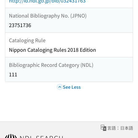
http://id.ndl.go.jp/bib/032431763
National Bibliography No. (JPNO)
23751736
Cataloging Rule
Nippon Cataloging Rules 2018 Edition
Bibliographic Record Category (NDL)
111
See Less
言語：日本語