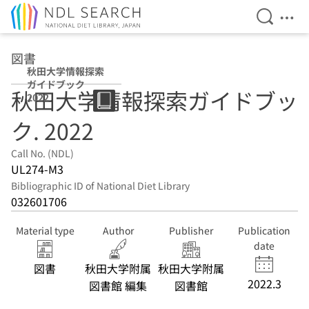
Open Se
Ope
Jump to main content
図書
秋田大学情報探索
ガイドブック
秋田大学情報探索ガイドブッ
2022
ク. 2022
Call No. (NDL)
UL274-M3
Bibliographic ID of National Diet Library
032601706
Material type
Author
Publisher
Publication
date
図書
秋田大学附属
秋田大学附属
2022.3
図書館 編集
図書館