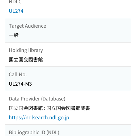
NDLC
UL274
Target Audience
一般
Holding library
国立国会図書館
Call No.
UL274-M3
Data Provider (Database)
国立国会図書館 : 国立国会図書館蔵書
https://ndlsearch.ndl.go.jp
Bibliographic ID (NDL)