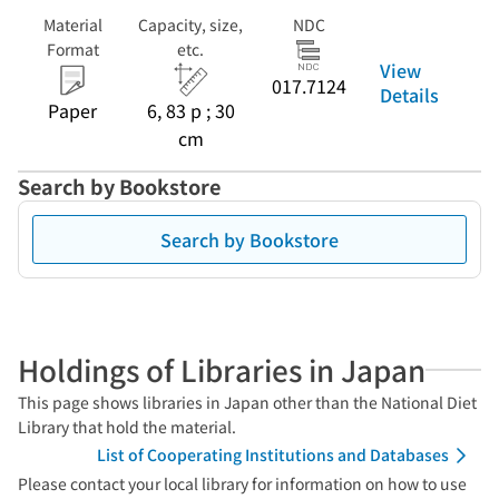
Material
Capacity, size,
NDC
Format
etc.
View
017.7124
Details
Paper
6, 83 p ; 30
cm
Search by Bookstore
Search by Bookstore
Holdings of Libraries in Japan
This page shows libraries in Japan other than the National Diet
Library that hold the material.
List of Cooperating Institutions and Databases
Please contact your local library for information on how to use