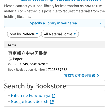
Please contact your local library for information on how to use
materials or whether it is possible to request materials from the
holding libraries.
Specify a library in your area
Kanto
東京都立中央図書館
Paper
749.7-5010-2021
Call No.：
7116867538
Book Registration Number：
東京都立中央図書館
Search by Bookstore
Nihon no Furuhon-ya
Google Book Search