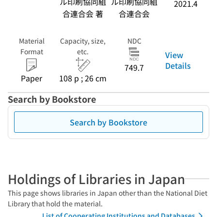
ル印刷協同組
ル印刷協同組
2021.4
合連合会 著
合連合会
Material
Capacity, size,
NDC
Format
etc.
View
Details
749.7
Paper
108 p ; 26 cm
Search by Bookstore
Search by Bookstore
Holdings of Libraries in Japan
This page shows libraries in Japan other than the National Diet
Library that hold the material.
List of Cooperating Institutions and Databases