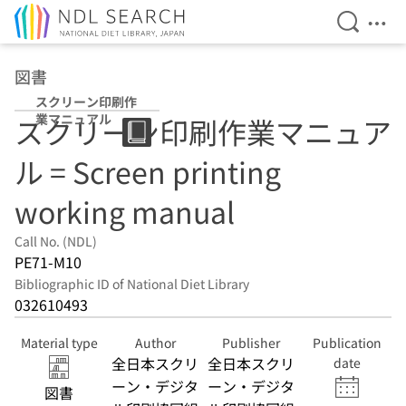
Open Se
Ope
Jump to main content
図書
スクリーン印刷作
業マニュアル
スクリーン印刷作業マニュア
ル = Screen printing
working manual
Call No. (NDL)
PE71-M10
Bibliographic ID of National Diet Library
032610493
Material type
Author
Publisher
Publication
全日本スクリ
全日本スクリ
date
ーン・デジタ
ーン・デジタ
図書