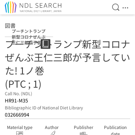
Open Se
Ope
Jump to main content
図書
プーチントランプ
新型コロナぜんぶ
プーチントランプ新型コロナ
王仁三郎が予言し
ていた! 1ノ巻
ぜんぶ王仁三郎が予言してい
(PTC ; 1)
た! 1ノ巻
(PTC ; 1)
Call No. (NDL)
HR91-M35
Bibliographic ID of National Diet Library
032666994
Material type
Author
Publisher
Publication
date