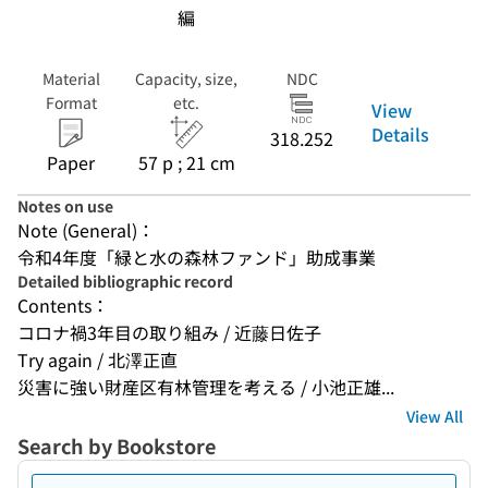
編
Material
Capacity, size,
NDC
Format
etc.
View
Details
318.252
Paper
57 p ; 21 cm
Notes on use
Note (General)：
令和4年度「緑と水の森林ファンド」助成事業
Detailed bibliographic record
Contents：
コロナ禍3年目の取り組み / 近藤日佐子
Try again / 北澤正直
災害に強い財産区有林管理を考える / 小池正雄...
View All
Search by Bookstore