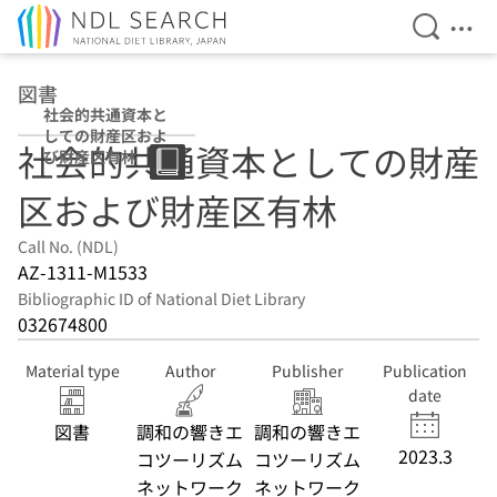
Open Se
Ope
Jump to main content
図書
社会的共通資本と
しての財産区およ
社会的共通資本としての財産
び財産区有林
区および財産区有林
Call No. (NDL)
AZ-1311-M1533
Bibliographic ID of National Diet Library
032674800
Material type
Author
Publisher
Publication
date
図書
調和の響きエ
調和の響きエ
2023.3
コツーリズム
コツーリズム
ネットワーク
ネットワーク