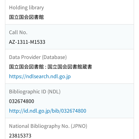
Holding library
国立国会図書館
Call No.
AZ-1311-M1533
Data Provider (Database)
国立国会図書館 : 国立国会図書館蔵書
https://ndlsearch.ndl.go.jp
Bibliographic ID (NDL)
032674800
http://id.ndl.go.jp/bib/032674800
National Bibliography No. (JPNO)
23815373