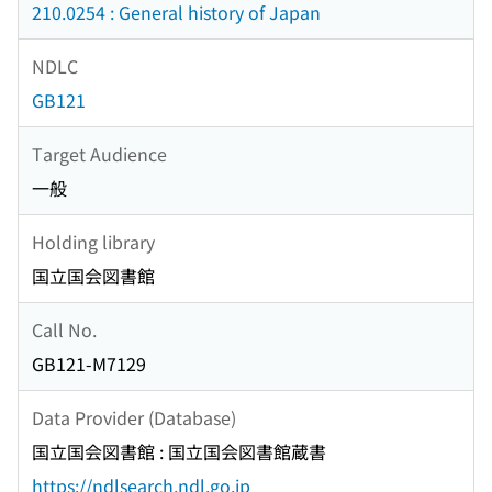
210.0254 : General history of Japan
NDLC
GB121
Target Audience
一般
Holding library
国立国会図書館
Call No.
GB121-M7129
Data Provider (Database)
国立国会図書館 : 国立国会図書館蔵書
https://ndlsearch.ndl.go.jp