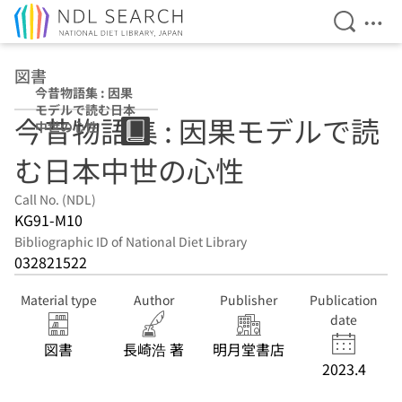
Open Se
Ope
Jump to main content
図書
今昔物語集 : 因果
モデルで読む日本
今昔物語集 : 因果モデルで読
中世の心性
む日本中世の心性
Call No. (NDL)
KG91-M10
Bibliographic ID of National Diet Library
032821522
Material type
Author
Publisher
Publication
date
図書
長崎浩 著
明月堂書店
2023.4