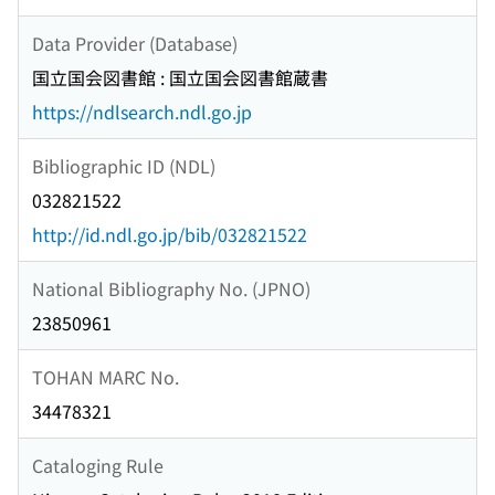
Data Provider (Database)
国立国会図書館 : 国立国会図書館蔵書
https://ndlsearch.ndl.go.jp
Bibliographic ID (NDL)
032821522
http://id.ndl.go.jp/bib/032821522
National Bibliography No. (JPNO)
23850961
TOHAN MARC No.
34478321
Cataloging Rule