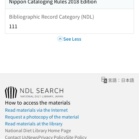
Nippon Cataloging Rules 2018 Edition
Bibliographic Record Category (NDL)
111
See Less
言語：日本語
How to access the materials
Read materials via the Internet
Request a photocopy of the material
Read materials at the library
National Diet Library Home Page
Contact Us
News
Privacy Policy
Site Policy