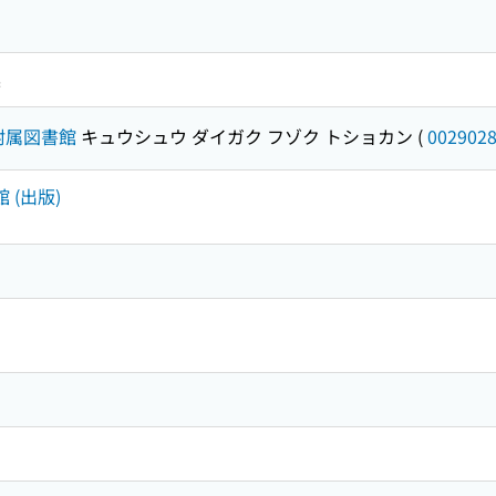
集
附属図書館
キュウシュウ ダイガク フゾク トショカン
(
002902
 (出版)