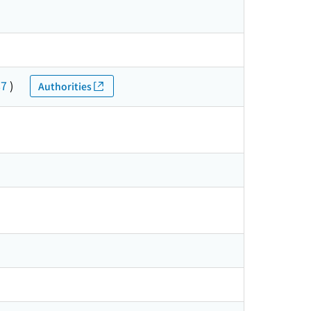
87
)
Authorities