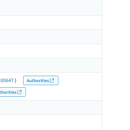
200647
)
Authorities
thorities