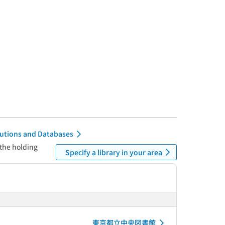
itutions and Databases
 the holding
Specify a library in your area
東京都立中央図書館