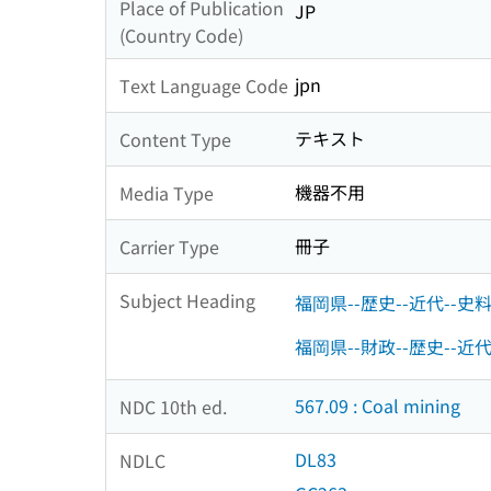
Place of Publication
JP
(Country Code)
jpn
Text Language Code
テキスト
Content Type
機器不用
Media Type
冊子
Carrier Type
Subject Heading
福岡県--歴史--近代--史料
福岡県--財政--歴史--近
567.09 : Coal mining
NDC 10th ed.
DL83
NDLC