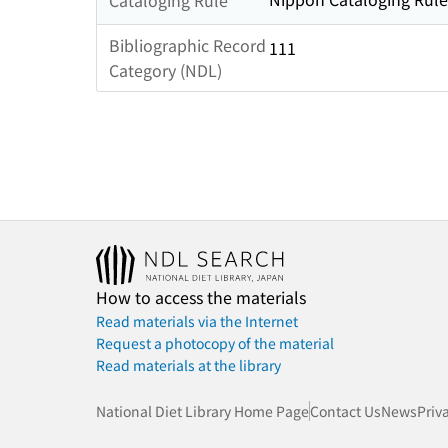
Bibliographic Record
111
Category (NDL)
How to access the materials
Read materials via the Internet
Request a photocopy of the material
Read materials at the library
National Diet Library Home Page
Contact Us
News
Priv