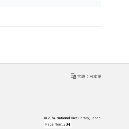
言語：日本語
© 2024- National Diet Library, Japan.
204
Page Num.