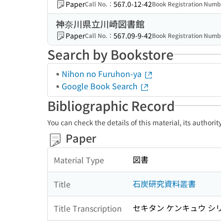
Paper
567.0-12-42
Call No.：
Book Registration Num
神奈川県立川崎図書館
Paper
567.09-9-42
Call No.：
Book Registration Num
Search by Bookstore
Nihon no Furuhon-ya
Google Book Search
Bibliographic Record
You can check the details of this material, its authori
Paper
図書
Material Type
石炭研究資料叢書
Title
セキタン ケンキュウ シ
Title Transcription