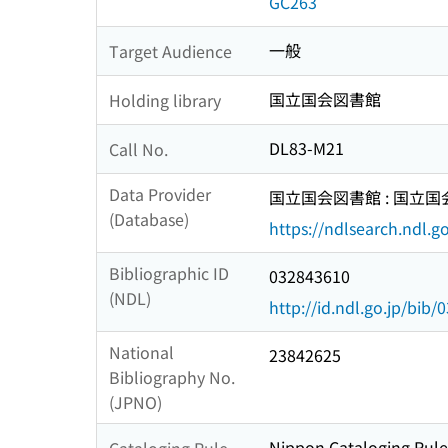
GC263
一般
Target Audience
国立国会図書館
Holding library
DL83-M21
Call No.
Data Provider
国立国会図書館 : 国立
(Database)
https://ndlsearch.ndl.go
Bibliographic ID
032843610
(NDL)
http://id.ndl.go.jp/bib
National
23842625
Bibliography No.
(JPNO)
Nippon Cataloging Rule
Cataloging Rule