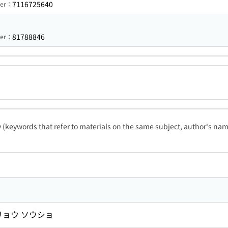
7116725640
ber：
81788846
ber：
ty (keywords that refer to materials on the same subject, author's name
リョウ ソウショ