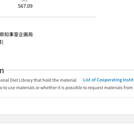
567.09
岡県知事室企画局
書)
an
List of Cooperating Inst
onal Diet Library that hold the material.
w to use materials or whether it is possible to request materials from