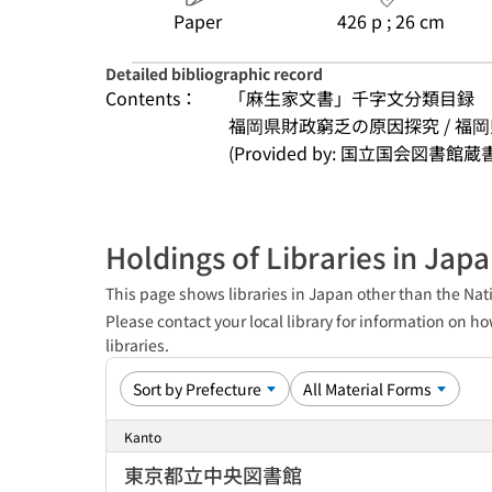
Paper
426 p ; 26 cm
Detailed bibliographic record
Contents：
「麻生家文書」千字文分類目録
福岡県財政窮乏の原因探究 / 福
(Provided by: 国立国会図書館蔵
Holdings of Libraries in Jap
This page shows libraries in Japan other than the Nati
Please contact your local library for information on ho
libraries.
Kanto
東京都立中央図書館