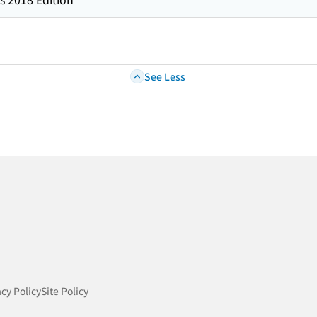
See Less
acy Policy
Site Policy