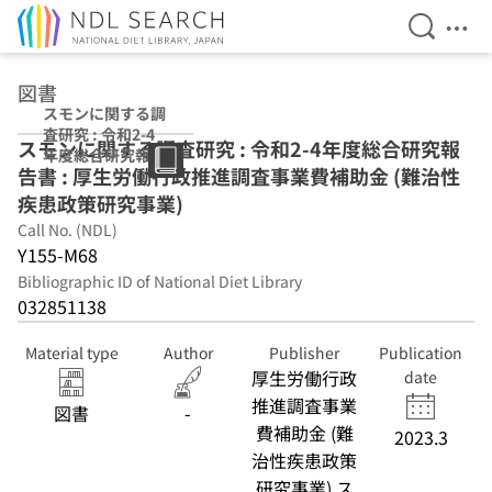
Open Se
Ope
Jump to main content
図書
スモンに関する調
査研究 : 令和2-4
スモンに関する調査研究 : 令和2-4年度総合研究報
年度総合研究報告
告書 : 厚生労働行政推進調査事業費補助金 (難治性
書 : 厚生労働行政
推進調査事業費補
疾患政策研究事業)
助金 (難治性疾患
Call No. (NDL)
政策研究事業)
Y155-M68
Bibliographic ID of National Diet Library
032851138
Material type
Author
Publisher
Publication
厚生労働行政
date
推進調査事業
図書
-
費補助金 (難
2023.3
治性疾患政策
研究事業) ス