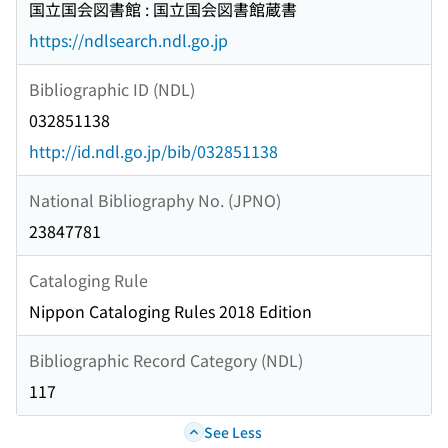
国立国会図書館 : 国立国会図書館蔵書
https://ndlsearch.ndl.go.jp
Bibliographic ID (NDL)
032851138
http://id.ndl.go.jp/bib/032851138
National Bibliography No. (JPNO)
23847781
Cataloging Rule
Nippon Cataloging Rules 2018 Edition
Bibliographic Record Category (NDL)
117
See Less