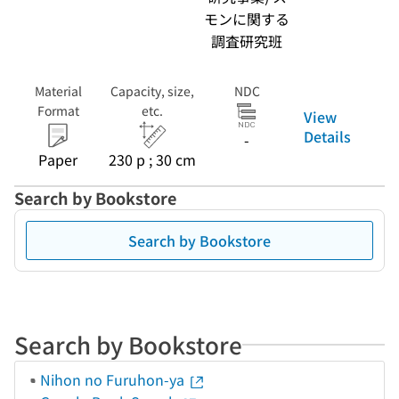
モンに関する
調査研究班
Material
Capacity, size,
NDC
Format
etc.
View
Details
-
Paper
230 p ; 30 cm
Search by Bookstore
Search by Bookstore
Search by Bookstore
Nihon no Furuhon-ya