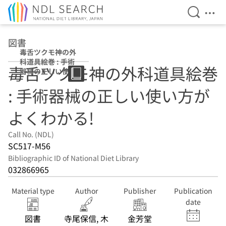
Open Se
Ope
Jump to main content
図書
毒舌ツクモ神の外
科道具絵巻 : 手術
毒舌ツクモ神の外科道具絵巻
器械の正しい使い
方がよくわかる!
: 手術器械の正しい使い方が
よくわかる!
Call No. (NDL)
SC517-M56
Bibliographic ID of National Diet Library
032866965
Material type
Author
Publisher
Publication
date
図書
寺尾保信, 木
金芳堂