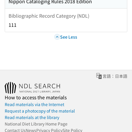
Nippon Cataloging Rules 2018 Edition
Bibliographic Record Category (NDL)
111
See Less
言語：日本語
How to access the materials
Read materials via the Internet
Request a photocopy of the material
Read materials at the library
National Diet Library Home Page
Contact Us
News
Privacy Policy
Site Policy