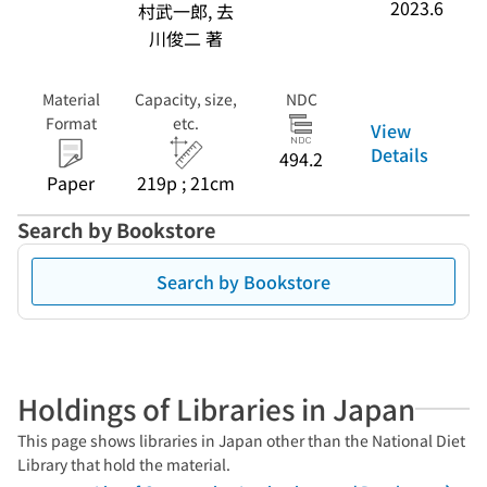
2023.6
村武一郎, 去
川俊二 著
Material
Capacity, size,
NDC
Format
etc.
View
Details
494.2
Paper
219p ; 21cm
Search by Bookstore
Search by Bookstore
Holdings of Libraries in Japan
This page shows libraries in Japan other than the National Diet
Library that hold the material.