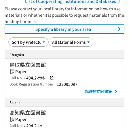
List of Cooperating Institutions and Databases
Please contact your local library for information on how to use
materials or whether it is possible to request materials from the
holding libraries.
Specify a library in your area
Chugoku
鳥取県立図書館
Paper
494.2-ﾃﾗｵ-一般
Call No.：
122095097
Book Registration Number：
鳥取県立図書館
Shikoku
高知県立図書館
Paper
494.2-ﾄｸ
Call No.：