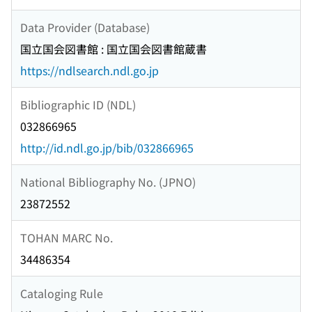
Data Provider (Database)
国立国会図書館 : 国立国会図書館蔵書
https://ndlsearch.ndl.go.jp
Bibliographic ID (NDL)
032866965
http://id.ndl.go.jp/bib/032866965
National Bibliography No. (JPNO)
23872552
TOHAN MARC No.
34486354
Cataloging Rule