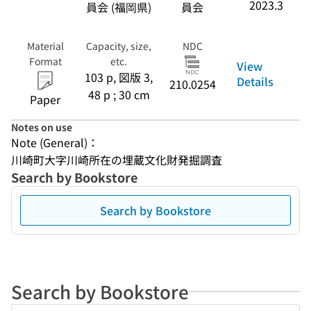
2023.3
員会 (福岡県)
員会
Material
Capacity, size,
NDC
Format
etc.
View
103 p, 図版 3,
Details
210.0254
48 p ; 30 cm
Paper
Notes on use
Note (General)：
川崎町大字川崎所在の埋蔵文化財発掘調査
Search by Bookstore
Search by Bookstore
Search by Bookstore