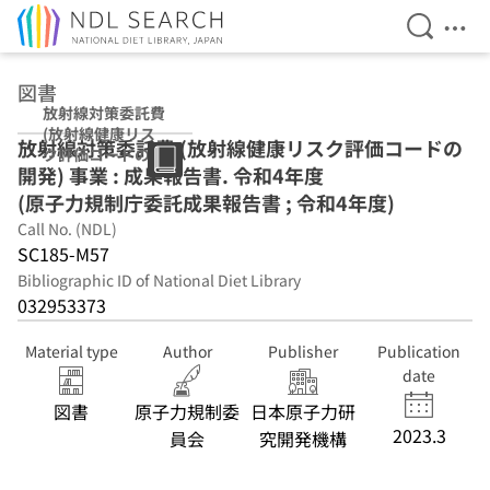
Open Se
Ope
Jump to main content
図書
放射線対策委託費
(放射線健康リス
放射線対策委託費 (放射線健康リスク評価コードの
ク評価コードの開
開発) 事業 : 成果報告書. 令和4年度
発) 事業 : 成果報
告書 令和4年度
(原子力規制庁委託成果報告書 ; 令和4年度)
(原子力規制庁委
Call No. (NDL)
託成果報告書 ; 令
SC185-M57
和4年度)
Bibliographic ID of National Diet Library
032953373
Material type
Author
Publisher
Publication
date
図書
原子力規制委
日本原子力研
2023.3
員会
究開発機構