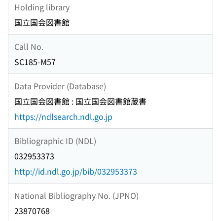
Holding library
国立国会図書館
Call No.
SC185-M57
Data Provider (Database)
国立国会図書館 : 国立国会図書館蔵書
https://ndlsearch.ndl.go.jp
Bibliographic ID (NDL)
032953373
http://id.ndl.go.jp/bib/032953373
National Bibliography No. (JPNO)
23870768