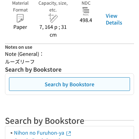
Material
Capacity, size,
NDC
Format
etc.
View
498.4
Details
Paper
7, 164 p ; 31
cm
Notes on use
Note (General)：
ルーズリーフ
Search by Bookstore
Search by Bookstore
Search by Bookstore
Nihon no Furuhon-ya