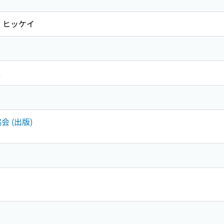
 ヒッケイ
集
会 (出版)