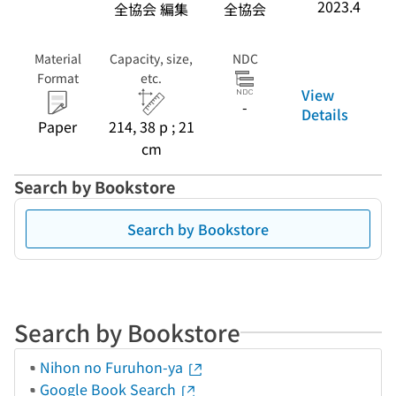
2023.4
全協会 編集
全協会
Material
Capacity, size,
NDC
Format
etc.
View
-
Details
Paper
214, 38 p ; 21
cm
Search by Bookstore
Search by Bookstore
Search by Bookstore
Nihon no Furuhon-ya
Google Book Search