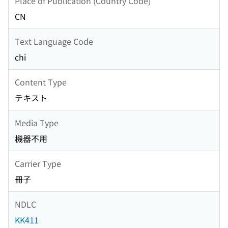
Place of Publication (Country Code)
CN
Text Language Code
chi
Content Type
テキスト
Media Type
機器不用
Carrier Type
冊子
NDLC
KK411