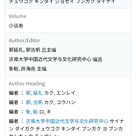
チュウゴク キンダイ ジョセイ ブンガク タイケイ
Volume
小说卷
Author/Editor
郭延礼, 郭浩帆 总主编
济南大学中国近代文学与文化研究中心 编选
鲁毅, 薛海燕 主编
Author Heading
編者 ：
郭, 延礼
カク, エンレイ
編者 ：
郭, 浩帆
カク, コウハン
編者 ：
鲁, 毅
ロ, キ
編者 ：
济南大学中国近代文学与文化研究中心
サイナ
ン ダイガク チュウゴク キンダイ ブンガク ヨ ブンカ