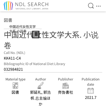
Open Se
Ope
Jump to main content
図書
中国近代女性文学
大系 小说卷
中国近代女性文学大系. 小说
卷
Call No. (NDL)
KK411-C4
Bibliographic ID of National Diet Library
032984821
Material type
Author
Publisher
Publication
date
図書
郭延礼, 郭浩
齊魯書社
2021.7
帆 总主编ほ
か