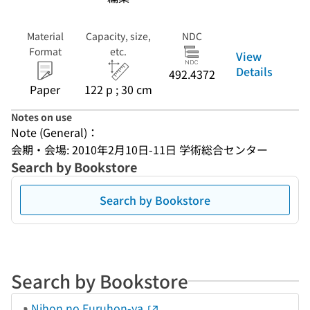
Material
Capacity, size,
NDC
Format
etc.
View
Details
492.4372
Paper
122 p ; 30 cm
Notes on use
Note (General)：
会期・会場: 2010年2月10日-11日 学術総合センター
Search by Bookstore
Search by Bookstore
Search by Bookstore
Nihon no Furuhon-ya