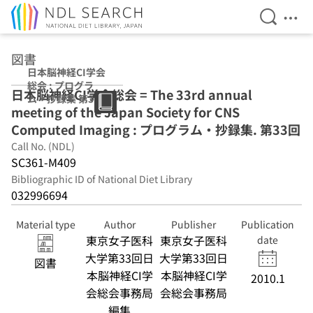
Open Se
Ope
Jump to main content
図書
日本脳神経CI学会
総会 : プログラ
日本脳神経CI学会総会 = The 33rd annual
ム・抄録集 第33
meeting of the Japan Society for CNS
回
Computed Imaging : プログラム・抄録集. 第33回
Call No. (NDL)
SC361-M409
Bibliographic ID of National Diet Library
032996694
Material type
Author
Publisher
Publication
東京女子医科
東京女子医科
date
大学第33回日
大学第33回日
図書
本脳神経CI学
本脳神経CI学
2010.1
会総会事務局
会総会事務局
編集