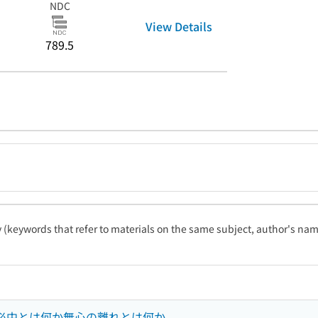
NDC
View Details
789.5
ty (keywords that refer to materials on the same subject, author's name
射必中とは何か無心の離れとは何か