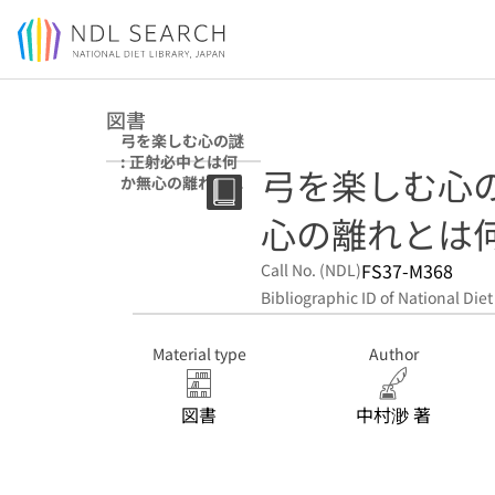
Jump to main content
図書
弓を楽しむ心の謎
: 正射必中とは何
弓を楽しむ心の
か無心の離れとは
何か
心の離れとは
FS37-M368
Call No. (NDL)
Bibliographic ID of National Diet
Material type
Author
図書
中村渺 著