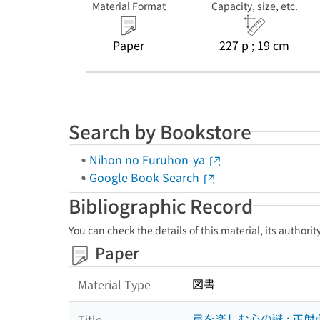
Material Format
Capacity, size, etc.
Paper
227 p ; 19 cm
Search by Bookstore
Nihon no Furuhon-ya
Google Book Search
Bibliographic Record
You can check the details of this material, its authori
Paper
図書
Material Type
弓を楽しむ心の謎 : 正
Title