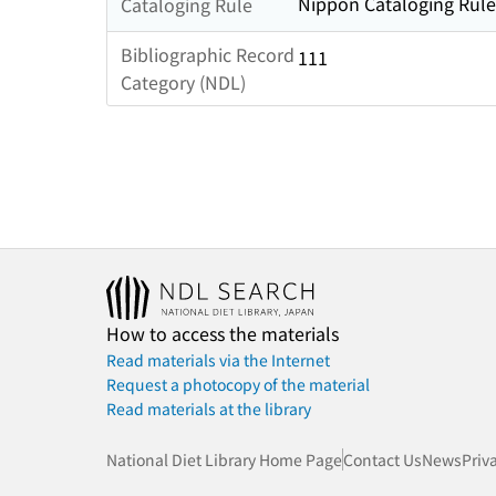
Nippon Cataloging Rule
Cataloging Rule
Bibliographic Record
111
Category (NDL)
How to access the materials
Read materials via the Internet
Request a photocopy of the material
Read materials at the library
National Diet Library Home Page
Contact Us
News
Priv