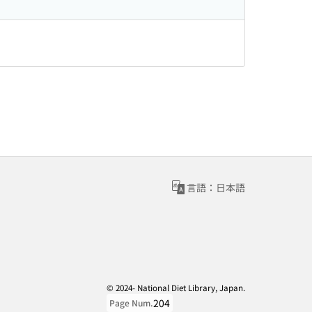
言語：日本語
© 2024- National Diet Library, Japan.
204
Page Num.