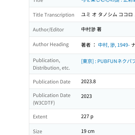
ユミ オ タノシム ココロ 
Title Transcription
中村渺 著
Author/Editor
Author Heading
著者 ：
中村, 渺, 1949-
ナ
Publication,
[東京] : PUBFUNネ
Distribution, etc.
2023.8
Publication Date
Publication Date
2023
(W3CDTF)
227 p
Extent
19 cm
Size