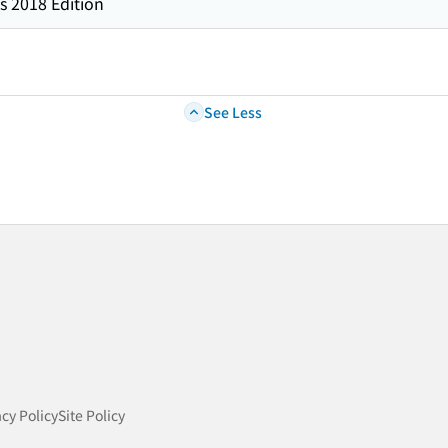
s 2018 Edition
See Less
acy Policy
Site Policy