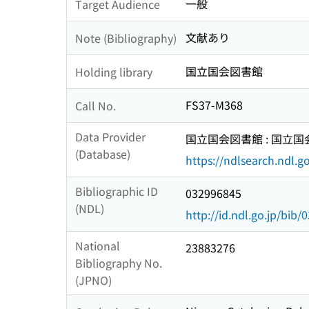
一般
Target Audience
文献あり
Note (Bibliography)
国立国会図書館
Holding library
FS37-M368
Call No.
Data Provider
国立国会図書館 : 国立
(Database)
https://ndlsearch.ndl.go
Bibliographic ID
032996845
(NDL)
http://id.ndl.go.jp/bib
National
23883276
Bibliography No.
(JPNO)