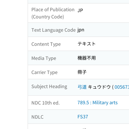
Place of Publication
JP
(Country Code)
jpn
Text Language Code
テキスト
Content Type
機器不用
Media Type
冊子
Carrier Type
Subject Heading
弓道
キュウドウ
(
00567
789.5 : Military arts
NDC 10th ed.
FS37
NDLC