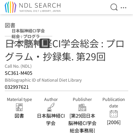
Open Se
Ope
Jump to main content
図書
日本脳神経CI学会
総会 : プログラ
日本脳神経CI学会総会 : プロ
ム・抄録集 第29
回
グラム・抄録集. 第29回
Call No. (NDL)
SC361-M405
Bibliographic ID of National Diet Library
032997621
Material type
Author
Publisher
Publication
date
図書
日本脳神経CI
[第29回日本
[2006]
学会
脳神経CI学会
総会事務局]