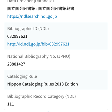
Data Provider (Database)
国立国会図書館 : 国立国会図書館蔵書
https://ndlsearch.ndl.go.jp
Bibliographic ID (NDL)
032997621
http://id.ndl.go.jp/bib/032997621
National Bibliography No. (JPNO)
23881427
Cataloging Rule
Nippon Cataloging Rules 2018 Edition
Bibliographic Record Category (NDL)
111