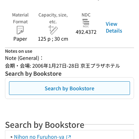
Material
Capacity, size,
NDC
Format
etc.
View
Details
492.4372
Paper
125 p ; 30 cm
Notes on use
Note (General)：
会期・会場: 2006年1月27日-28日 京王プラザホテル
Search by Bookstore
Search by Bookstore
Search by Bookstore
Nihon no Furuhon-ya