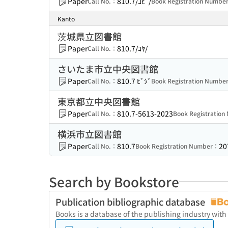
Paper
810.7/ｺﾋﾞ/
Call No.：
Book Registration Numbe
Kanto
茨城県立図書館
Paper
810.7/ｺﾔ/
Call No.：
さいたま市立中央図書館
Paper
810.7 ﾋﾞｼﾞ
Call No.：
Book Registration Numbe
東京都立中央図書館
Paper
810.7-5613-2023
Call No.：
Book Registratio
横浜市立図書館
Paper
810.7
20
Call No.：
Book Registration Number：
Search by Bookstore
Publication bibliographic database
Books is a database of the publishing industry with