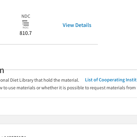
NDC
View Details
810.7
an
List of Cooperating Inst
onal Diet Library that hold the material.
w to use materials or whether it is possible to request materials from