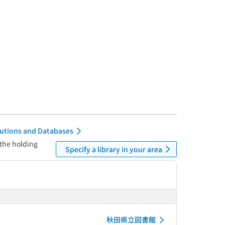
itutions and Databases
 the holding
Specify a library in your area
秋田県立図書館