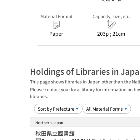
Material Format
Capacity, size, etc.
Paper
203p ; 21cm
Holdings of Libraries in Jap
This page shows libraries in Japan other than the Nati
Please contact your local library for information on ho
libraries.
Northern Japan
秋田県立図書館