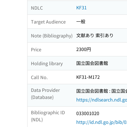
KF31
NDLC
一般
Target Audience
文献あり 索引あり
Note (Bibliography)
2300円
Price
国立国会図書館
Holding library
KF31-M172
Call No.
Data Provider
国立国会図書館 : 国立
(Database)
https://ndlsearch.ndl.go
Bibliographic ID
033001020
(NDL)
http://id.ndl.go.jp/bib