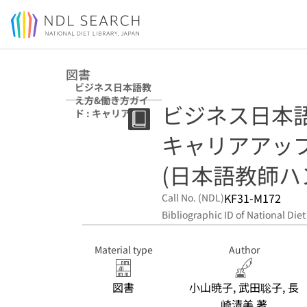
Jump to main content
図書
ビジネス日本語教
え方&働き方ガイ
ビジネス日本語
ド : キャリアアッ
プを目指す教師の
キャリアアッ
ための (日本語教
師ハンドブック)
(日本語教師ハ
KF31-M172
Call No. (NDL)
Bibliographic ID of National Diet
Material type
Author
図書
小山暁子, 武田聡子, 長
崎清美 著