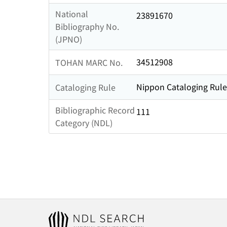
National
23891670
Bibliography No.
(JPNO)
34512908
TOHAN MARC No.
Nippon Cataloging Rule
Cataloging Rule
Bibliographic Record
111
Category (NDL)