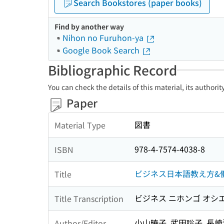
Search Bookstores (paper books)
Find by another way
Nihon no Furuhon-ya
Google Book Search
Bibliographic Record
You can check the details of this material, its authori
Paper
図書
Material Type
978-4-7574-4038-8
ISBN
ビジネス日本語教え方&働
Title
ビジネス ニホンゴ オシエ
Title Transcription
小山暁子, 武田聡子, 長崎
Author/Editor