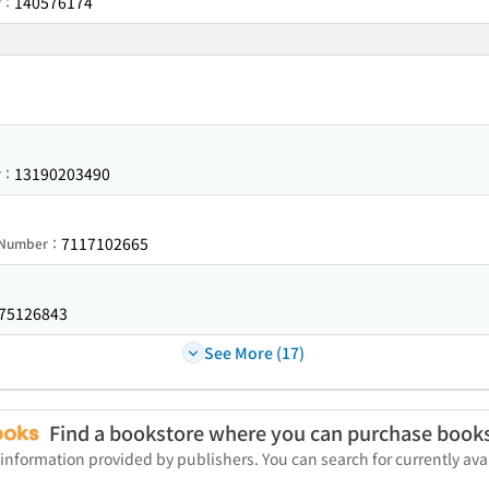
140576174
r：
13190203490
r：
7117102665
n Number：
75126843
See More (17)
Find a bookstore where you can purchase book
 information provided by publishers. You can search for currently a