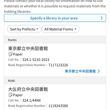
Please contact your local library for information on how to use
materials or whether it is possible to request materials from the
holding libraries.
Specify a library in your area
Kanto
東京都立中央図書館
Paper
324.1-5210-2023
Call No.：
7117123226
Book Registration Number：
東京都立中央図書館
Kinki
大阪府立中央図書館
Paper
324.1/44NX
Call No.：
1119243580
Book Registration Number：