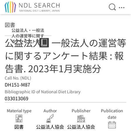
Open Se
Ope
Jump to main content
図書
公益法人・一般法
人の運営等に関す
公益法人・一般法人の運営等
るアンケート結果
: 報告書 2023年1
に関するアンケート結果 : 報
月実施分
告書. 2023年1月実施分
Call No. (NDL)
DH151-M87
Bibliographic ID of National Diet Library
033013069
Material type
Author
Publisher
Publication
date
図書
公益法人協会
公益法人協会