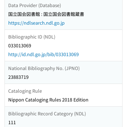
Data Provider (Database)
国立国会図書館 : 国立国会図書館蔵書
https://ndlsearch.ndl.go.jp
Bibliographic ID (NDL)
033013069
http://id.ndl.go.jp/bib/033013069
National Bibliography No. (JPNO)
23883719
Cataloging Rule
Nippon Cataloging Rules 2018 Edition
Bibliographic Record Category (NDL)
111