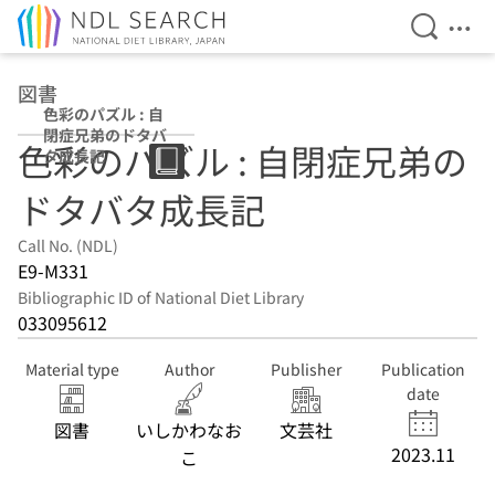
Open Se
Ope
Jump to main content
図書
色彩のパズル : 自
閉症兄弟のドタバ
色彩のパズル : 自閉症兄弟の
タ成長記
ドタバタ成長記
Call No. (NDL)
E9-M331
Bibliographic ID of National Diet Library
033095612
Material type
Author
Publisher
Publication
date
図書
いしかわなお
文芸社
2023.11
こ