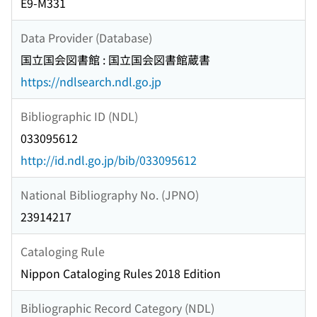
E9-M331
Data Provider (Database)
国立国会図書館 : 国立国会図書館蔵書
https://ndlsearch.ndl.go.jp
Bibliographic ID (NDL)
033095612
http://id.ndl.go.jp/bib/033095612
National Bibliography No. (JPNO)
23914217
Cataloging Rule
Nippon Cataloging Rules 2018 Edition
Bibliographic Record Category (NDL)