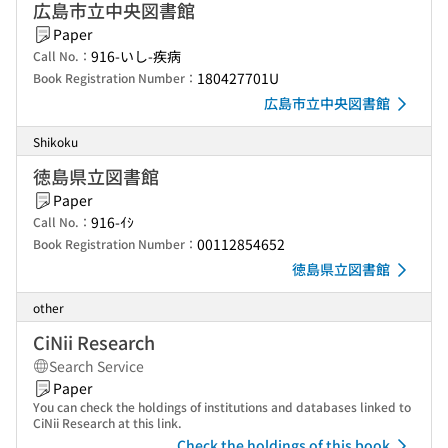
広島市立中央図書館
Paper
916-いし-疾病
Call No.：
180427701U
Book Registration Number：
広島市立中央図書館
Shikoku
徳島県立図書館
Paper
916-ｲｼ
Call No.：
00112854652
Book Registration Number：
徳島県立図書館
other
CiNii Research
Search Service
Paper
You can check the holdings of institutions and databases linked to
CiNii Research at this link.
Check the holdings of this book