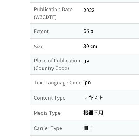
Publication Date
2022
(W3CDTF)
66 p
Extent
30 cm
Size
Place of Publication
JP
(Country Code)
jpn
Text Language Code
テキスト
Content Type
機器不用
Media Type
冊子
Carrier Type