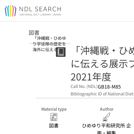
Jump to main content
図書
「沖縄戦・ひめゆ
り学徒隊の歴史を
「沖縄戦・ひ
海外に伝える展示
プロジェクト」報
に伝える展示
告書 2021年度
2021年度
GB18-M85
Call No. (NDL)
Bibliographic ID of National Diet
Material type
Author
図書
ひめゆり平和研究所 企
画・編集