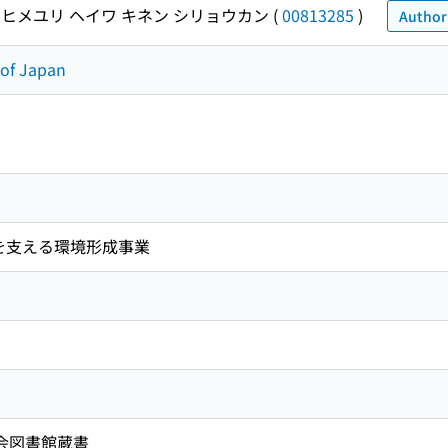
ヒメユリ ヘイワ キネン シリョウカン
(
00813285
)
Authori
 of Japan
を支える環境形成事業
国会図書館蔵書