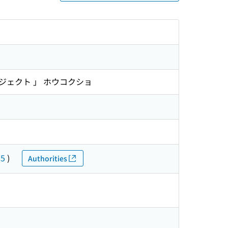
ロジェクト 」 ホウコクショ
85
)
Authorities