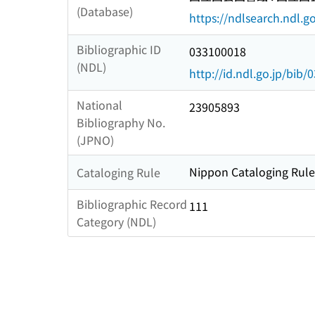
(Database)
https://ndlsearch.ndl.go
Bibliographic ID
033100018
(NDL)
http://id.ndl.go.jp/bib
National
23905893
Bibliography No.
(JPNO)
Nippon Cataloging Rule
Cataloging Rule
Bibliographic Record
111
Category (NDL)