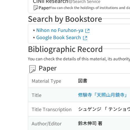
CiNii Research
Search Service
Paper
You can check the holdings of institutions and da
Search by Bookstore
Nihon no Furuhon-ya
Google Book Search
Bibliographic Record
You can check the details of this material, its authori
Paper
図書
Material Type
修験寺「天照山月鏡寺」 :
Title
シュゲンジ 「 テンショウ
Title Transcription
鈴木伸司 著
Author/Editor