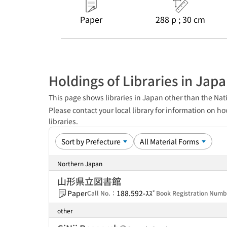
Paper
288 p ; 30 cm
Holdings of Libraries in Jap
This page shows libraries in Japan other than the Nati
Please contact your local library for information on ho
libraries.
Northern Japan
山形県立図書館
Paper
188.592-ｽｽﾞ
Call No.：
Book Registration Num
other