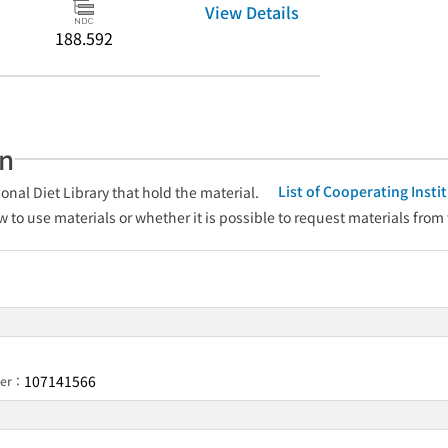
View Details
188.592
an
List of Cooperating Inst
onal Diet Library that hold the material.
w to use materials or whether it is possible to request materials from
107141566
ber：