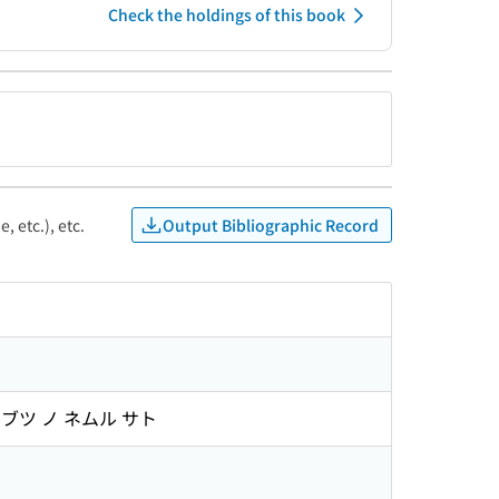
Check the holdings of this book
Output Bibliographic Record
, etc.), etc.
ンブツ ノ ネムル サト