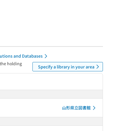
itutions and Databases
 the holding
Specify a library in your area
山形県立図書館