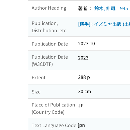
Author Heading
著者 ：
鈴木, 伸司, 1945-
Publication,
[横手] : イズミヤ出版 (出
Distribution, etc.
2023.10
Publication Date
Publication Date
2023
(W3CDTF)
288 p
Extent
30 cm
Size
Place of Publication
JP
(Country Code)
jpn
Text Language Code