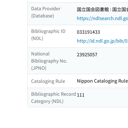
Data Provider
国立国会図書館 : 国立
(Database)
https://ndlsearch.ndl.go
Bibliographic ID
033191433
(NDL)
http://id.ndl.go.jp/bib
National
23925057
Bibliography No.
(JPNO)
Nippon Cataloging Rule
Cataloging Rule
Bibliographic Record
111
Category (NDL)