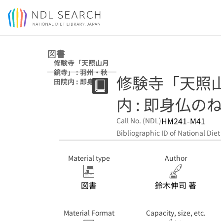
Jump to main content
図書
修験寺「天照山月
鏡寺」 : 羽州・秋
修験寺「天照山
田院内 : 即身仏の
ねむる里
内 : 即身仏の
HM241-M41
Call No. (NDL)
Bibliographic ID of National Diet
Material type
Author
図書
鈴木伸司 著
Material Format
Capacity, size, etc.