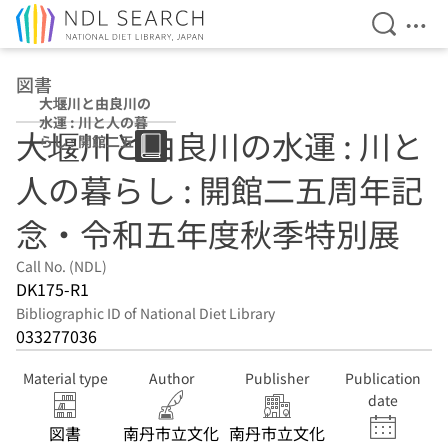
Open Se
Ope
Jump to main content
図書
大堰川と由良川の
水運 : 川と人の暮
大堰川と由良川の水運 : 川と
らし : 開館二五周
年記念・令和五年
人の暮らし : 開館二五周年記
度秋季特別展
念・令和五年度秋季特別展
Call No. (NDL)
DK175-R1
Bibliographic ID of National Diet Library
033277036
Material type
Author
Publisher
Publication
date
図書
南丹市立文化
南丹市立文化