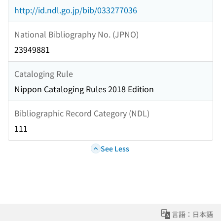
http://id.ndl.go.jp/bib/033277036
National Bibliography No. (JPNO)
23949881
Cataloging Rule
Nippon Cataloging Rules 2018 Edition
Bibliographic Record Category (NDL)
111
See Less
言語：日本語