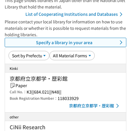
This page shows libraries in Japan other than the National Diet
Library that hold the material.
List of Cooperating Institutions and Databases
Please contact your local library for information on how to use
materials or whether it is possible to request materials from the
holding libraries.
Specify a library in your area
Kinki
京都府立京都学・歴彩館
Paper
K3||684.021||N48||
Call No.：
118033929
Book Registration Number：
京都府立京都学・歴彩館
other
CiNii Research