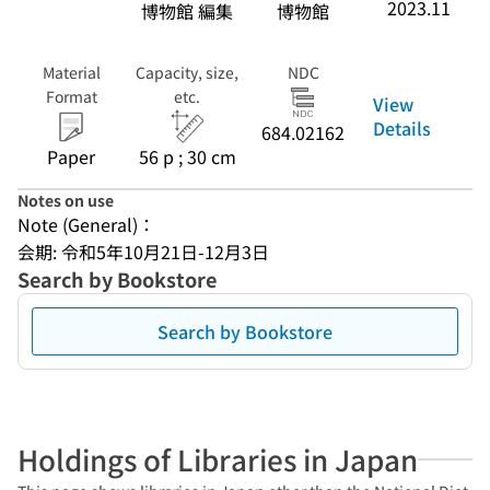
2023.11
博物館 編集
博物館
Material
Capacity, size,
NDC
Format
etc.
View
Details
684.02162
Paper
56 p ; 30 cm
Notes on use
Note (General)：
会期: 令和5年10月21日-12月3日
Search by Bookstore
Search by Bookstore
Holdings of Libraries in Japan