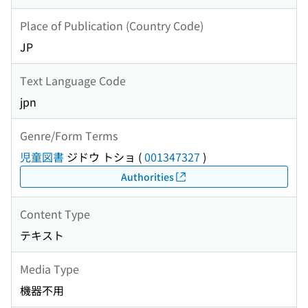
Place of Publication (Country Code)
JP
Text Language Code
jpn
Genre/Form Terms
児童図書
ジドウ トショ
(
001347327
)
Authorities
Content Type
テキスト
Media Type
機器不用