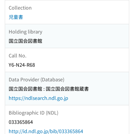
Collection
児童書
Holding library
国立国会図書館
Call No.
Y6-N24-R68
Data Provider (Database)
国立国会図書館 : 国立国会図書館蔵書
https://ndlsearch.ndl.go.jp
Bibliographic ID (NDL)
033365864
http://id.ndl.go.jp/bib/033365864