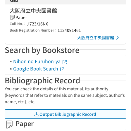
Kinki
大阪府立中央図書館
Paper
J 723/16NX
Call No.：
1124091461
Book Registration Number：
大阪府立中央図書館
Search by Bookstore
Nihon no Furuhon-ya
Google Book Search
Bibliographic Record
You can check the details of this material, its authority
(keywords that refer to materials on the same subject, author's
name, etc.), etc.
Output Bibliographic Record
Paper