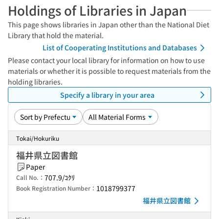
Holdings of Libraries in Japan
This page shows libraries in Japan other than the National Diet
Library that hold the material.
List of Cooperating Institutions and Databases
Please contact your local library for information on how to use
materials or whether it is possible to request materials from the
holding libraries.
Specify a library in your area
Tokai/Hokuriku
福井県立図書館
Paper
707.9/ｺｸﾘ
Call No.：
1018799377
Book Registration Number：
福井県立図書館