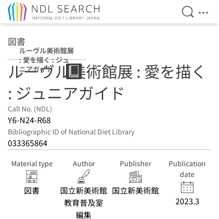
Open Se
Ope
Jump to main content
図書
ルーヴル美術館展
: 愛を描く : ジュ
ルーヴル美術館展 : 愛を描く
ニアガイド
: ジュニアガイド
Call No. (NDL)
Y6-N24-R68
Bibliographic ID of National Diet Library
033365864
Material type
Author
Publisher
Publication
date
図書
国立新美術館
国立新美術館
2023.3
教育普及室
編集