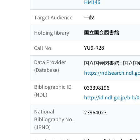
HM146
一般
Target Audience
国立国会図書館
Holding library
YU9-R28
Call No.
Data Provider
国立国会図書館 : 国立
(Database)
https://ndlsearch.ndl.go
Bibliographic ID
033398196
(NDL)
http://id.ndl.go.jp/bib
National
23964023
Bibliography No.
(JPNO)