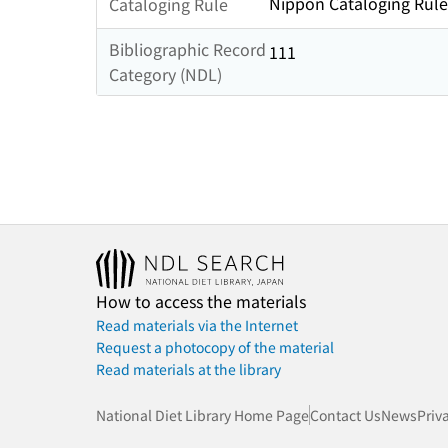
Nippon Cataloging Rule
Cataloging Rule
Bibliographic Record
111
Category (NDL)
How to access the materials
Read materials via the Internet
Request a photocopy of the material
Read materials at the library
National Diet Library Home Page
Contact Us
News
Priv