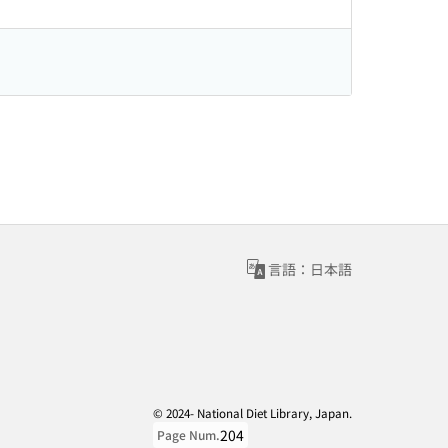
言語：日本語
© 2024- National Diet Library, Japan.
204
Page Num.