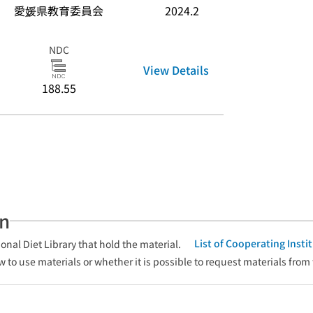
愛媛県教育委員会
2024.2
NDC
View Details
188.55
an
List of Cooperating Inst
onal Diet Library that hold the material.
w to use materials or whether it is possible to request materials from