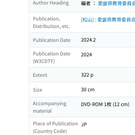
Author Heading
編者 ：
愛媛県教育委員
Publication,
[松山] : 愛媛県教育委員会
Distribution, etc.
2024.2
Publication Date
Publication Date
2024
(W3CDTF)
322 p
Extent
30 cm
Size
Accompanying
DVD-ROM 1枚 (12 cm)
material
Place of Publication
JP
(Country Code)