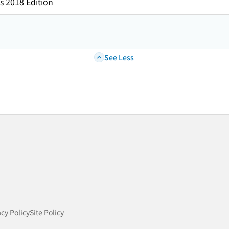
s 2018 Edition
See Less
acy Policy
Site Policy