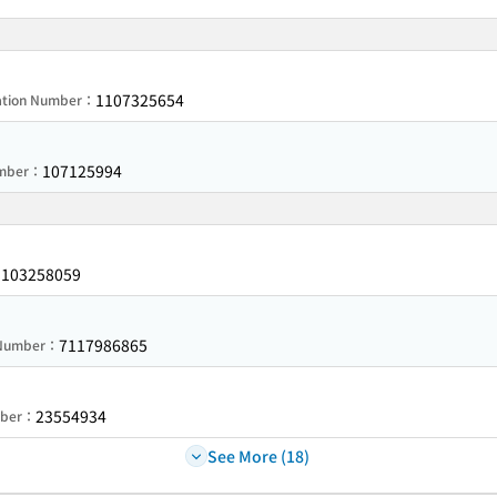
1107325654
ration Number：
107125994
umber：
103258059
：
7117986865
n Number：
23554934
mber：
See More (18)