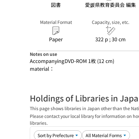
図書
愛媛県教育委員会 編集
Material Format
Capacity, size, etc.
Paper
322 p ; 30 cm
Notes on use
Accompanying
DVD-ROM 1枚 (12 cm)
material：
Holdings of Libraries in Jap
This page shows libraries in Japan other than the Nati
Please contact your local library for information on ho
libraries.